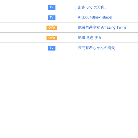
あさって の方向。
AKB0048[next stage]
絶滅危愚少女 Amazing Twins
絶滅 危愚 少女
長門有希ちゃんの消失