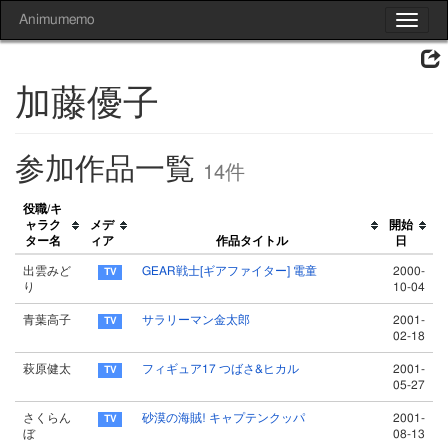
Animumemo
Toggle
navigat
加藤優子
参加作品一覧
14件
役職/キ
ャラク
メデ
開始
ター名
ィア
作品タイトル
日
出雲みど
GEAR戦士[ギアファイター] 電童
2000-
り
10-04
青葉高子
サラリーマン金太郎
2001-
02-18
萩原健太
フィギュア17 つばさ&ヒカル
2001-
05-27
さくらん
砂漠の海賊! キャプテンクッパ
2001-
ぼ
08-13