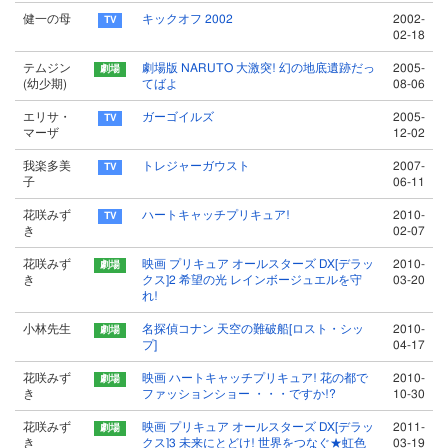
健一の母
キックオフ 2002
2002-
02-18
テムジン
劇場版 NARUTO 大激突! 幻の地底遺跡だっ
2005-
(幼少期)
てばよ
08-06
エリサ・
ガーゴイルズ
2005-
マーザ
12-02
我楽多美
トレジャーガウスト
2007-
子
06-11
花咲みず
ハートキャッチプリキュア!
2010-
き
02-07
花咲みず
映画 プリキュア オールスターズ DX[デラッ
2010-
き
クス]2 希望の光 レインボージュエルを守
03-20
れ!
小林先生
名探偵コナン 天空の難破船[ロスト・シッ
2010-
プ]
04-17
花咲みず
映画 ハートキャッチプリキュア! 花の都で
2010-
き
ファッションショー ・・・ですか!?
10-30
花咲みず
映画 プリキュア オールスターズ DX[デラッ
2011-
き
クス]3 未来にとどけ! 世界をつなぐ★虹色
03-19