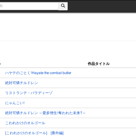
作品タイトル
ハヤテのごとく!Hayate the combat butler
絶対可憐チルドレン
リストランテ・パラディーゾ
にゃんこい!
絶対可憐チルドレン ～愛多憎生!奪われた未来?～
こわれかけのオルゴール
[こわれかけのオルゴール] [番外編]