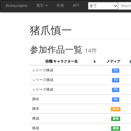
Animumemo
索引
年表
API
猪爪慎一
参加作品一覧
14件
役職/キャラクター名
メディア
シリーズ構成
シリーズ構成
シリーズ構成
脚本
脚本
構成
構成