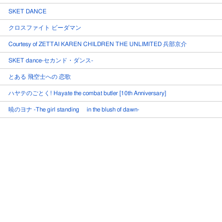
SKET DANCE
クロスファイト ビーダマン
Courtesy of ZETTAI KAREN CHILDREN THE UNLIMITED 兵部京介
SKET dance-セカンド・ダンス-
とある 飛空士への 恋歌
ハヤテのごとく! Hayate the combat butler [10th Anniversary]
暁のヨナ -The girl standing in the blush of dawn-