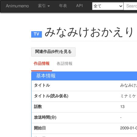
Animumemo
索引
年表
API
みなみけおかえり
関連作品(6件)を見る
作品情報
各話情報
基本情報
タイトル
みなみけ
タイトル(読み仮名)
ミナミケ
話数
13
放送時間(分)
-
開始日
2009-01-