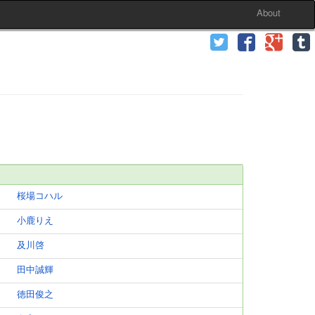
About
桜場コハル
小鹿りえ
及川啓
田中誠輝
徳田俊之