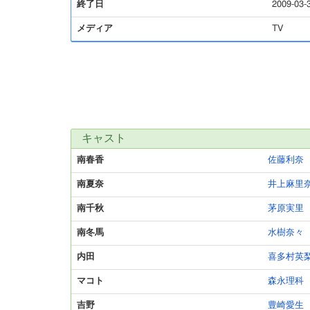
終了日
2009-03-
メディア
TV
キャスト
南春香
佐藤利奈
南夏奈
井上麻里
南千秋
茅原実里
南冬馬
水樹奈々
内田
喜多村英
マコト
森永理科
吉野
豊崎愛生