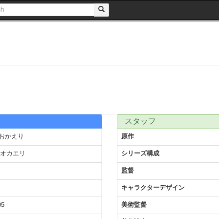
スタッフ
おかえり
原作
 オカエリ
シリーズ構成
監督
キャラクターデザイン
05
美術監督