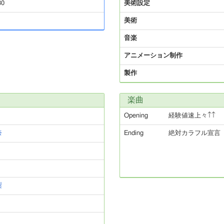
30
美術設定
美術
音楽
アニメーション制作
製作
楽曲
Opening
経験値速上々↑↑
奈
Ending
絶対カラフル宣言
梨