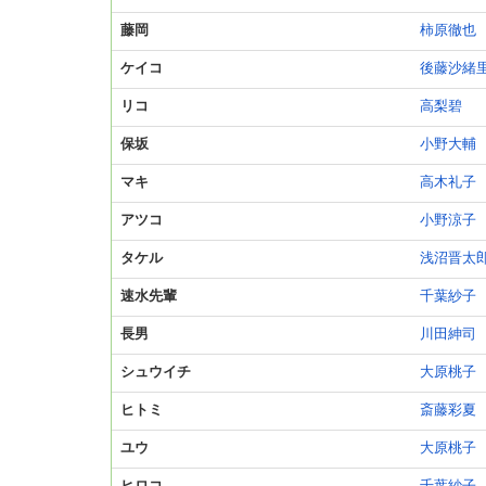
藤岡
柿原徹也
ケイコ
後藤沙緒
リコ
高梨碧
保坂
小野大輔
マキ
高木礼子
アツコ
小野涼子
タケル
浅沼晋太
速水先輩
千葉紗子
長男
川田紳司
シュウイチ
大原桃子
ヒトミ
斎藤彩夏
ユウ
大原桃子