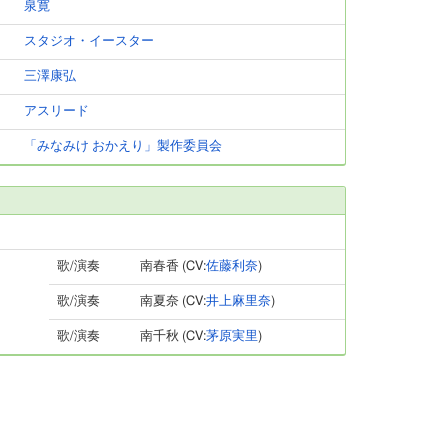
泉寛
スタジオ・イースター
三澤康弘
アスリード
「みなみけ おかえり」製作委員会
歌/演奏
南春香 (CV:
佐藤利奈
)
歌/演奏
南夏奈 (CV:
井上麻里奈
)
歌/演奏
南千秋 (CV:
茅原実里
)