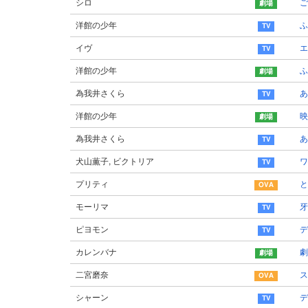
シロ
ご
洋館の少年
ふ
イヴ
エ
洋館の少年
ふ
為我井さくら
あ
洋館の少年
映
為我井さくら
あ
犬山薫子, ビクトリア
ワ
プリティ
と
モーリマ
牙
ピヨモン
デ
カレンバナ
劇
二宮磨奈
ス
シャーン
デ