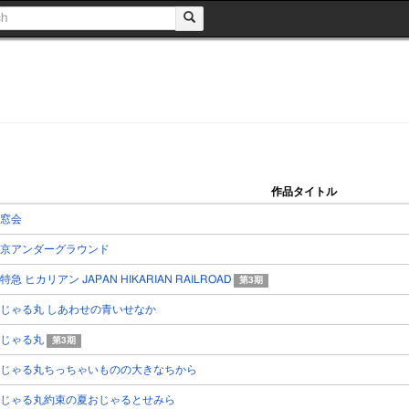
作品タイトル
窓会
京アンダーグラウンド
特急 ヒカリアン JAPAN HIKARIAN RAILROAD
第3期
じゃる丸 しあわせの青いせなか
おじゃる丸
第3期
じゃる丸ちっちゃいものの大きなちから
じゃる丸約束の夏おじゃるとせみら