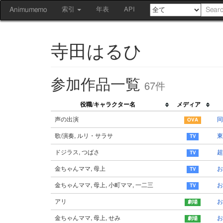
Animumemo
索引
年表
API
寺田はるひ
参加作品一覧
67件
役職/キャラクター名
メディア
声の出演
同
歌/演奏, ルリ・サラサ
東
ドジラス, つばさ
超
金ちゃんママ, 母上
お
金ちゃんママ, 母上, 小町ママ, 一二三
アリ
お
金ちゃんママ, 母上, せみ
お