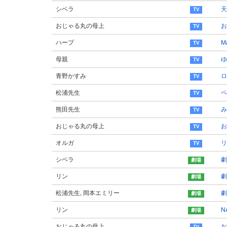
シベラ
天
おじゃる丸の母上
ハープ
Ma
母親
ゆ
青野かすみ
ロ
松浦先生
ペ
熊田先生
み
おじゃる丸の母上
オルガ
リ
シベラ
劇
リン
劇
松浦先生, 岡本エミリー
劇
リン
N
おじゃる丸の母上