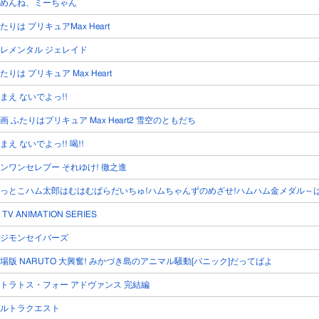
めんね、ミーちゃん
たりは プリキュアMax Heart
レメンタル ジェレイド
たりは プリキュア Max Heart
まえ ないでよっ!!
画 ふたりはプリキュア Max Heart2 雪空のともだち
まえ ないでよっ!! 喝!!
ンワンセレプー それゆけ! 徹之進
っとこハム太郎はむはむぱらだいちゅ!ハムちゃんずのめざせ!ハムハム金メダル～は
 TV ANIMATION SERIES
ジモンセイバーズ
場版 NARUTO 大興奮! みかづき島のアニマル騒動[パニック]だってばよ
トラトス・フォー アドヴァンス 完結編
ルトラクエスト