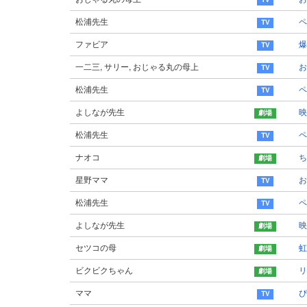
松浦先生
ペ
ファビア
爆
一二三, サリー, おじゃる丸の母上
松浦先生
ペ
よしなが先生
映
松浦先生
ペ
ナオコ
ち
星野ママ
松浦先生
ペ
よしなが先生
映
セツコの母
虹
ビクビクちゃん
リ
ママ
ぴ