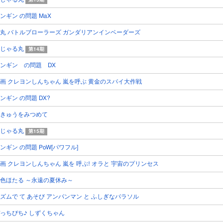
第13期
ンギン の問題 MaX
丸 バトルブローラーズ ガンダリアンインベーダーズ
おじゃる丸
第14期
ンギン の問題 DX
画 クレヨンしんちゃん 嵐を呼ぶ 黄金のスパイ大作戦
ンギン の問題 DX?
きゅうをみつめて
おじゃる丸
第15期
ンギン の問題 PoW[パワフル]
画 クレヨンしんちゃん 嵐を 呼ぶ! オラと 宇宙のプリンセス
色ほたる ～永遠の夏休み～
ズムで て あそび アンパンマン と ふしぎなパラソル
っちぴち♪ しずくちゃん