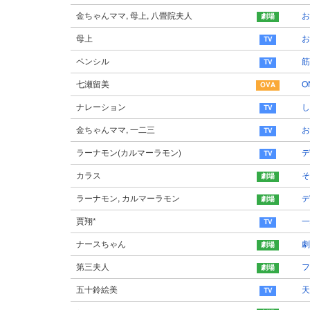
金ちゃんママ, 母上, 八畳院夫人
お
母上
ペンシル
筋
七瀬留美
O
ナレーション
し
金ちゃんママ, 一二三
ラーナモン(カルマーラモン)
デ
カラス
そ
ラーナモン, カルマーラモン
デ
賈翔*
一
ナースちゃん
劇
第三夫人
フ
五十鈴絵美
天