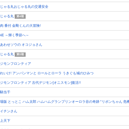
じゃる丸おじゃる丸の交通安全
おじゃる丸
第4期
肉 番付 金剛くんの大冒険!
NE ～輝く季節へ～
あわせソウの オコジョさん
おじゃる丸
第5期
ジモンフロンティア
れいけ! アンパンマンと ロールとローラ うきぐも城のひみつ
ジモンフロンティア 古代デジモン[オニスモン]復活!!
騎当千
場版 とっとこ ハム太郎 ハムハムグランプリンオーロラ谷の奇跡 *リボンちゃん 危機
イチンさん
上天下