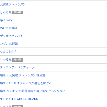
元突破グレンラガン
おじゃる丸
第10期
ple Story
めだまや奇談
ザリオとバンパイア
ンギン の問題
なみけおかえり
おじゃる丸
第12期
ストランテ・パラディーゾ
場版 天元突破 グレンラガン 螺巌篇
場版 NARUTO 疾風伝 火の意志を継ぐ者
場版 ペンギン の問題 幸せの青い鳥でごペンなさい
ARUTO THE CROSS ROADS
おじゃる丸