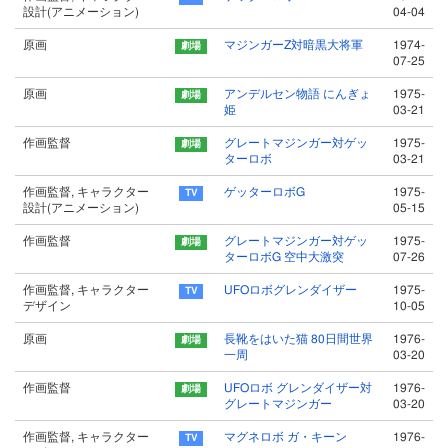
設計(アニメーション)
04-04
原画
マジンガーZ対暗黒大将軍
1974-
07-25
原画
アンデルセン物語 にんぎょ
1975-
姫
03-21
作画監督
グレートマジンガー対ゲッ
1975-
ターロボ
03-21
作画監督, キャラクター
ゲッターロボG
1975-
設計(アニメーション)
05-15
作画監督
グレートマジンガー対ゲッ
1975-
ターロボG 空中大激突
07-26
作画監督, キャラクター
UFOロボグレンダイザー
1975-
デザイン
10-05
原画
長靴をはいた猫 80日間世界
1976-
一周
03-20
作画監督
UFOロボ グレンダイザー対
1976-
グレートマジンガー
03-20
作画監督, キャラクター
マグネロボ ガ・キーン
1976-