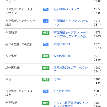
デザイン
09-05
作画監督, キャラクター
超人戦隊バラタック
1977-
デザイン
07-03
作画監督, キャラクター
宇宙海賊 キャプテンハーロ
1978-
設計
ック
03-14
作画監督
宇宙海賊キャプテンハーロ
1978-
ック アルカディア号の謎
07-22
総作画監修, 作画監督
銀河鉄道999
1978-
09-14
作画監督
銀河鉄道999
1979-
08-04
総作画監修
銀河鉄道999 ガラスのクレ
1980-
ア
03-15
原画
地球へ…
1980-
04-26
作画監督, キャラクター
がんばれ元気
1980-
設定
07-16
作画監督
さよなら銀河鉄道999 アン
1981-
ドロメダ終着駅
08-01