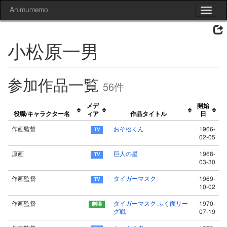
Animumemo
Toggle
navigat
小松原一男
参加作品一覧
56件
メデ
開始
役職/キャラクター名
ィア
作品タイトル
日
作画監督
おそ松くん
1966-
02-05
原画
巨人の星
1968-
03-30
作画監督
タイガーマスク
1969-
10-02
作画監督
タイガーマスク ふく面リー
1970-
グ戦
07-19