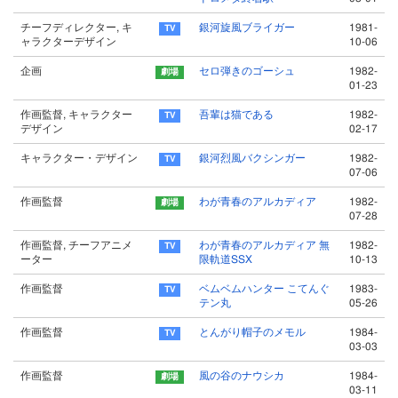
チーフディレクター, キ
銀河旋風ブライガー
1981-
ャラクターデザイン
10-06
企画
セロ弾きのゴーシュ
1982-
01-23
作画監督, キャラクター
吾輩は猫である
1982-
デザイン
02-17
キャラクター・デザイン
銀河烈風バクシンガー
1982-
07-06
作画監督
わが青春のアルカディア
1982-
07-28
作画監督, チーフアニメ
わが青春のアルカディア 無
1982-
ーター
限軌道SSX
10-13
作画監督
ベムベムハンター こてんぐ
1983-
テン丸
05-26
作画監督
とんがり帽子のメモル
1984-
03-03
作画監督
風の谷のナウシカ
1984-
03-11