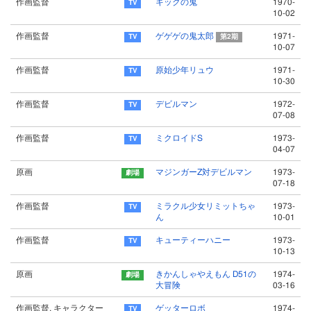
作画監督
キックの鬼
1970-
10-02
作画監督
ゲゲゲの鬼太郎
1971-
第2期
10-07
作画監督
原始少年リュウ
1971-
10-30
作画監督
デビルマン
1972-
07-08
作画監督
ミクロイドS
1973-
04-07
原画
マジンガーZ対デビルマン
1973-
07-18
作画監督
ミラクル少女リミットちゃ
1973-
ん
10-01
作画監督
キューティーハニー
1973-
10-13
原画
きかんしゃやえもん D51の
1974-
大冒険
03-16
作画監督, キャラクター
ゲッターロボ
1974-