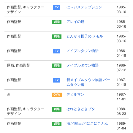
作画監督, キャラクター
は～いステップジュン
1985-
デザイン
03-10
作画監督
アレイの鏡
1985-
03-16
作画監督
とんがり帽子の メモル
1985-
03-16
作画監督
メイプルタウン物語
1986-
01-19
原画, 作画監督
メイプルタウン物語
1986-
07-12
作画監督
新メイプルタウン物語 パー
1987-
ムタウン編
01-18
画
デビルマン
1987-
11-01
作画監督, キャラクター
はれときどきブタ
1988-
デザイン
08-23
作画監督
海だ!船出だ!にこにこぷん
1989-
01-04