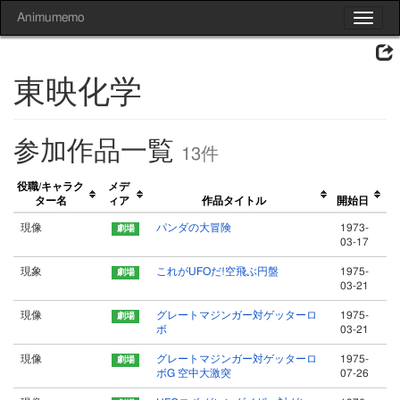
Animumemo
Toggle
navigat
東映化学
参加作品一覧
13件
役職/キャラク
メデ
ター名
ィア
作品タイトル
開始日
現像
パンダの大冒険
1973-
03-17
現象
これがUFOだ!空飛ぶ円盤
1975-
03-21
現像
グレートマジンガー対ゲッターロ
1975-
ボ
03-21
現像
グレートマジンガー対ゲッターロ
1975-
ボG 空中大激突
07-26