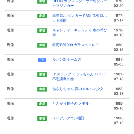
現像
UFOロボ グレンダイザー対グレー
1976-
トマジンガー
03-20
現像
惑星ロボ ダンガードA対 昆虫ロボ
1977-
ット軍団
07-17
現像
キャンディ・キャンディ 春の呼び
1978-
声
03-18
現像
銀河鉄道999 ガラスのクレア
1980-
03-15
現像
ルパン対ホームズ
1981-
05-05
現像
Dr.スランプ アラレちゃん ハロー!
1981-
不思議島の巻
07-18
現像
あさりちゃん 愛のメルヘン少女
1982-
03-13
現像
とんがり帽子の メモル
1985-
03-16
現像
メイプルタウン物語
1986-
07-12