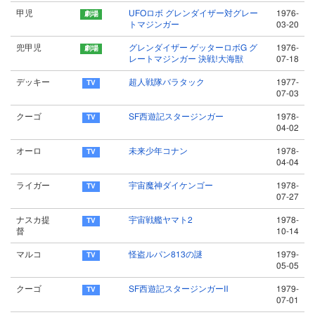
甲児
UFOロボ グレンダイザー対グレー
1976-
トマジンガー
03-20
兜甲児
グレンダイザー ゲッターロボG グ
1976-
レートマジンガー 決戦!大海獣
07-18
デッキー
超人戦隊バラタック
1977-
07-03
クーゴ
SF西遊記スタージンガー
1978-
04-02
オーロ
未来少年コナン
1978-
04-04
ライガー
宇宙魔神ダイケンゴー
1978-
07-27
ナスカ提
宇宙戦艦ヤマト2
1978-
督
10-14
マルコ
怪盗ルパン813の謎
1979-
05-05
クーゴ
SF西遊記スタージンガーⅡ
1979-
07-01