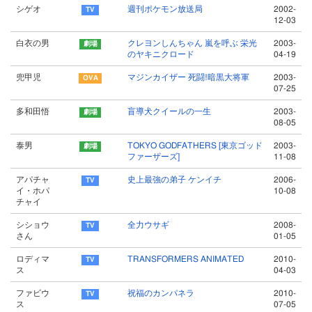
シゲオ
週刊ポケモン放送局
2002-
12-03
白衣の男
クレヨンしんちゃん 嵐を呼ぶ 栄光
2003-
のヤキニクロード
04-19
兜甲児
マジンカイザー 死闘!暗黒大将軍
2003-
07-25
多和田悟
盲導犬クイールの一生
2003-
08-05
泰男
TOKYO GODFATHERS [東京ゴッド
2003-
ファーザーズ]
11-08
アパチャ
史上最強の弟子 ケンイチ
2006-
イ・ホパ
10-08
チャイ
シショウ
全力ウサギ
2008-
さん
01-05
ロディマ
TRANSFORMERS ANIMATED
2010-
ス
04-03
ファビウ
祝福のカンパネラ
2010-
ス
07-05