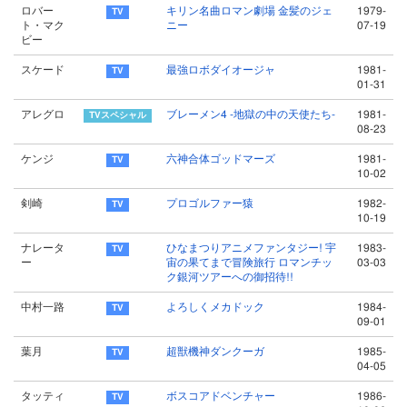
ロバー
キリン名曲ロマン劇場 金髪のジェ
1979-
ト・マク
ニー
07-19
ビー
スケード
最強ロボダイオージャ
1981-
01-31
アレグロ
ブレーメン4 -地獄の中の天使たち-
1981-
08-23
ケンジ
六神合体ゴッドマーズ
1981-
10-02
剣崎
プロゴルファー猿
1982-
10-19
ナレータ
ひなまつりアニメファンタジー! 宇
1983-
ー
宙の果てまで冒険旅行 ロマンチッ
03-03
ク銀河ツアーへの御招待!!
中村一路
よろしくメカドック
1984-
09-01
葉月
超獣機神ダンクーガ
1985-
04-05
タッティ
ボスコアドベンチャー
1986-