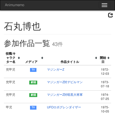
Animumemo
Toggle
navigat
石丸博也
参加作品一覧
43件
役職/キ
ャラク
開始
ター名
メディア
作品タイトル
日
兜甲児
マジンガーZ
1972-
12-03
兜甲児
マジンガーZ対デビルマン
1973-
07-18
兜甲児
マジンガーZ対暗黒大将軍
1974-
07-25
甲児
UFOロボグレンダイザー
1975-
10-05