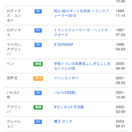
10-06
ロディマ
戦え!超ロボット生命体 トランスフ
1986-
ス・コン
ォーマー2010
11-14
ボイ
ロディマ
トランスフォーマー ザ・ヘッドマ
1987-
ス
スターズ
07-03
マリガン,
∀ GUNDAM
1999-
アグリッ
04-09
パ
ベン
学校トイレ出前教室ふしぎなふしぎ
2000-
なトイレの国
06-00
兜甲児
マジンカイザー
2001-
09-25
バビル1
バビル2世[新]
2001-
世
10-06
アグリッ
∀ガンダムⅡ 月光蝶
2002-
パ
02-09
ナレーシ
魔王 ダンテ
2002-
ョン
08-31