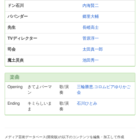
ドン石川
内海賢二
パパンダー
郷里大輔
先生
長嶝高士
TVディレクター
菅原淳一
司会
太田真一郎
魔土災炎
池田秀一
楽曲
Opening
きてよパーマ
歌/演
三輪勝恵.コロムビアゆりかご
ン
奏
会
Ending
キミらしいま
歌/演
石川ひとみ
ま
奏
メディア芸術データベース(開発版)の以下のコンテンツを編集・加工して作成