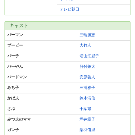
テレビ朝日
キャスト
パーマン
三輪勝恵
ブービー
大竹宏
パー子
増山江威子
パーやん
肝付兼太
バードマン
安原義人
みち子
三浦雅子
かば夫
鈴木清信
さぶ
千葉繁
みつ夫のママ
坪井章子
ガン子
梨羽侑里