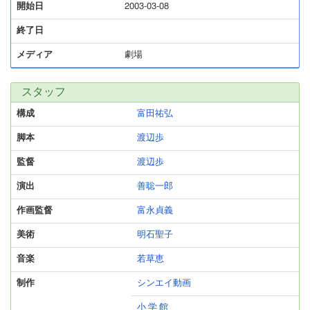
開始日
2003-03-08
終了日
メディア
劇場
スタッフ
構成
富田祐弘
脚本
渡辺歩
監督
渡辺歩
演出
善聡一郎
作画監督
富永貞義
美術
明石聖子
音楽
若草恵
制作
シンエイ動画
小 学 館