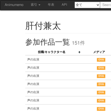
Animumemo
索引
年表
API
肝付兼太
参加作品一覧
151件
役職/キャラクター名
メディア
声の出演
声の出演
声の出演
声の出演
声の出演
声の出演
声の出演