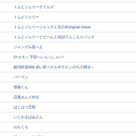
トムとジェリーテイルズ
トムとジェリー
トムとジェリージャックと豆の木original movie
トムとジェリーどどーんと32話てんこもりパック
ジャングル黒べえ
21エモン 宇宙へいらっしゃい!
銀河鉄道999 赤い星ベテルギウス いのちの輝き～
パーマン
怪物くん
忍風カムイ外伝
ばくはつ五郎
いじわるばあさん
のらくろ