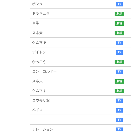
ポンタ
ドラキュラ
車掌
スネ夫
ケムマキ
デイトン
かっこう
コン・コルドー
スネ夫
ケムマキ
コウモリ安
ペドロ
ナレーション