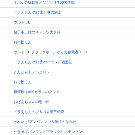
オバケのQ太郎 とびだせ!1/100大作戦
ドラえもん のび太と竜の騎士
ウルトラB
藤子不二雄のキテレツ大百科
おそ松くん
ウルトラB ブラックホールからの独裁者B・B
ドラえもん のび太のパラレル西遊記
どんどんドメルとロン
おそ松くん
銀河鉄道999ガラスのクレア
おばあちゃんの思い出
ドラえもんのび太の太陽王伝説
それいけ!アンパンマン人魚姫のなみだ
やきそばパンマンとブラックサボテンマン