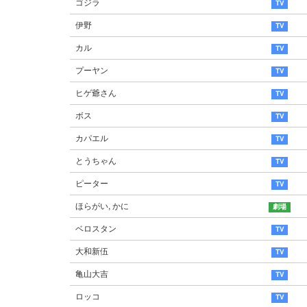
ゴジラ
伊野
カル
プーヤン
ヒゲ爺さん
ボス
カパエル
とうちゃん
ピーター
ほらがい, かに
ベロスタン
大和新伍
亀山大吉
ロッコ