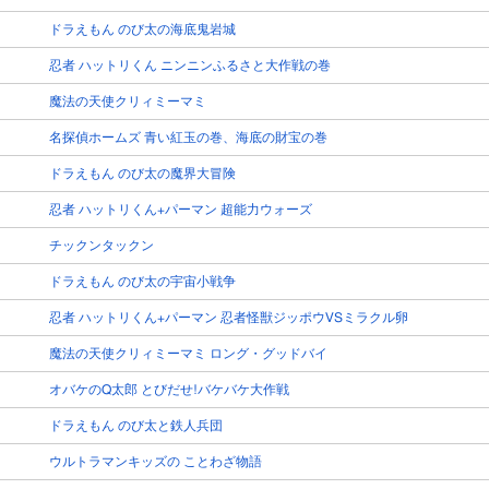
ドラえもん のび太の海底鬼岩城
忍者 ハットリくん ニンニンふるさと大作戦の巻
魔法の天使クリィミーマミ
名探偵ホームズ 青い紅玉の巻、海底の財宝の巻
ドラえもん のび太の魔界大冒険
忍者 ハットリくん+パーマン 超能力ウォーズ
チックンタックン
ドラえもん のび太の宇宙小戦争
忍者 ハットリくん+パーマン 忍者怪獣ジッポウVSミラクル卵
魔法の天使クリィミーマミ ロング・グッドバイ
オバケのQ太郎 とびだせ!バケバケ大作戦
ドラえもん のび太と鉄人兵団
ウルトラマンキッズの ことわざ物語