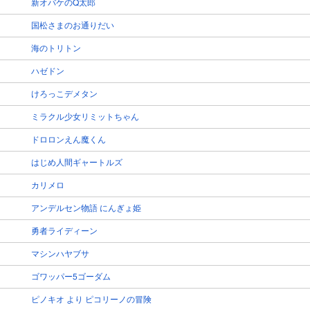
新オバケのQ太郎
国松さまのお通りだい
海のトリトン
ハゼドン
けろっこデメタン
ミラクル少女リミットちゃん
ドロロンえん魔くん
はじめ人間ギャートルズ
カリメロ
アンデルセン物語 にんぎょ姫
勇者ライディーン
マシンハヤブサ
ゴワッパー5ゴーダム
ピノキオ より ピコリーノの冒険