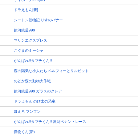
ドラえもん[新]
シートン動物記 りすのバナー
銀河鉄道999
マリンエクスプレス
こぐまのミーシャ
がんばれ!!タブチくん!!
森の陽気な小人たち ベルフィーとリルビット
のどか森の動物大作戦
銀河鉄道999 ガラスのクレア
ドラえもん のび太の恐竜
ほえろ ブンブン
がんばれ!!タブチくん!! 激闘ペナントレース
怪物くん(新)