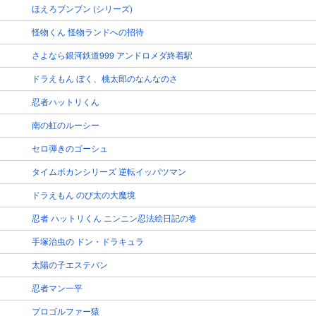
ほえろブンブン (シリーズ)
怪物くん 怪物ランドへの招待
さよなら銀河鉄道999 アンドロメダ終着駅
ドラえもん ぼく、桃太郎のなんなのさ
忍者ハットリくん
南の虹のルーシー
セロ弾きのゴーシュ
タイムボカンシリーズ 逆転イッパツマン
ドラえもん のび太の大魔境
忍者 ハットリくん ニンニン忍法絵日記の巻
手塚治虫の ドン・ドラキュラ
太陽の子エステバン
忍者マン一平
プロゴルファー猿