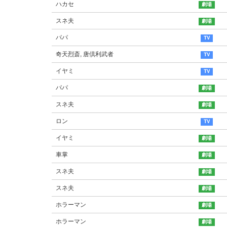
ハカセ
スネ夫
パパ
奇天烈斎, 唐倶利武者
イヤミ
パパ
スネ夫
ロン
イヤミ
車掌
スネ夫
スネ夫
ホラーマン
ホラーマン