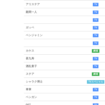
アリステア
殿間一人
ガッペ
ベンジャミン
カケス
甚九寿
酒乱童子
ステア
シャラク博士
車掌
ベンガン
007