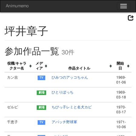
Animumemo
Toggle
navigat
坪井章子
参加作品一覧
30件
役職/キャラ
メデ
開始
クター名
ィア
作品タイトル
日
カン吉
ひみつのアッコちゃん
1969-
01-06
ひとりぼっち
1969-
03-18
ゼルビ
ちびっ子レミと名犬カピ
1970-
03-17
千恵子
アパッチ野球軍
1971-
10-06