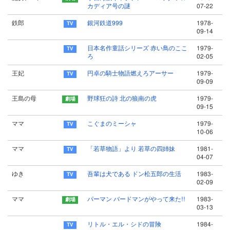
カディア号の謎
07-22
鉄郎
銀河鉄道999
1978-
09-14
日本名作童話シリーズ 赤い鳥のここ
1979-
ろ
02-05
王妃
円卓の騎士物語燃えろアーサー
1979-
09-09
王島の母
野球狂の詩 北の狼南の虎
1979-
09-15
ママ
こぐまのミーシャ
1979-
10-06
ママ
「若草物語」より 若草の四姉妹
1981-
04-07
ゆき
吾輩は犬である ドン松五郎の生活
1983-
02-09
ママ
パーマン バードマンがやって来た!!
1983-
03-13
リトル・エル・シドの冒険
1984-