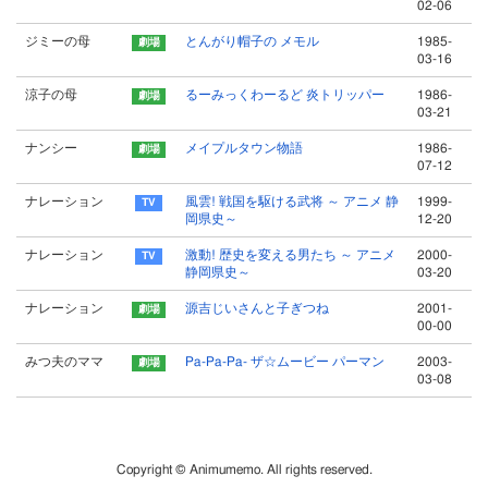
02-06
ジミーの母
とんがり帽子の メモル
1985-
03-16
涼子の母
るーみっくわーるど 炎トリッパー
1986-
03-21
ナンシー
メイプルタウン物語
1986-
07-12
ナレーション
風雲! 戦国を駆ける武将 ～ アニメ 静
1999-
岡県史～
12-20
ナレーション
激動! 歴史を変える男たち ～ アニメ
2000-
静岡県史～
03-20
ナレーション
源吉じいさんと子ぎつね
2001-
00-00
みつ夫のママ
Pa-Pa-Pa- ザ☆ムービー パーマン
2003-
03-08
Copyright © Animumemo. All rights reserved.