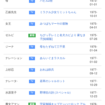
母
バビル2世
1973-
01-01
乙姫先生
ミラクル少女リミットちゃん
1973-
10-01
女王
みつばちマーヤの冒険
1975-
04-01
ゼルビ
ちびっ子レミと名犬カピより 家なき
1975-
子[短縮版]
07-26
ジーナ
母をたずねて三千里
1976-
01-04
ナレーション
あらいぐまラスカル
1977-
01-02
上杉忍
おれは鉄兵
1977-
09-12
ナレータ-
若草のシャルロット
1977-
10-29
水原里子
野球狂の詩 (スペシャル)
1977-
12-23
魔女アマン
宇宙海賊キャプテンハーロック アル
1978-