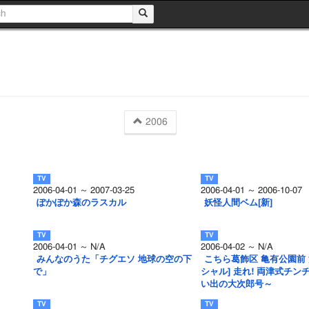
2006
2006-04-01 ～ 2007-03-25
2006-04-01 ～ 2006-10-07
ぽかぽか森のラスカル
妖怪人間ベム[新]
2006-04-01 ～ N/A
2006-04-02 ～ N/A
みんなのうた「チグエソ 地球の空の下
こちら葛飾区 亀有公園前 
で」
シャル] 走れ! 両津式チン
い出の大次郎号～