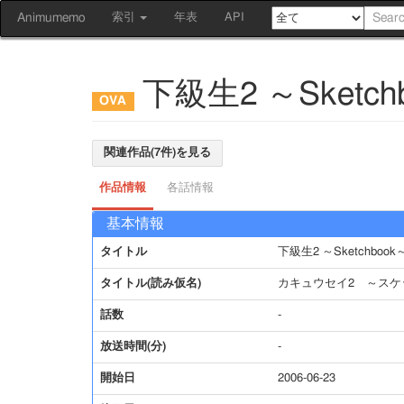
Animumemo
索引
年表
API
下級生2 ～Sketch
関連作品(7件)を見る
作品情報
各話情報
基本情報
タイトル
下級生2 ～Sketchbook
タイトル(読み仮名)
カキュウセイ2 ～スケ
話数
-
放送時間(分)
-
開始日
2006-06-23