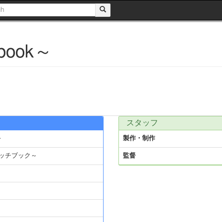
book～
スタッフ
～
製作・制作
ッチブック～
監督