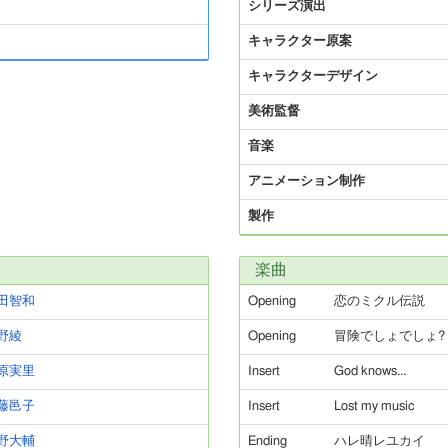
シリーズ演出
キャラクター原案
キャラクターデザイン
美術監督
音楽
アニメーション制作
製作
楽曲
田智和
Opening
恋のミクル伝説
野綾
Opening
冒険でしょでしょ?
原実里
Insert
God knows...
藤邑子
Insert
Lost my music
野大輔
Ending
ハレ晴レユカイ