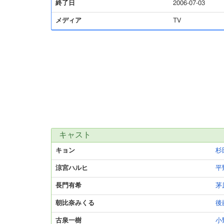
終了日
2006-07-03
メディア
TV
キャスト
キョン
杉
涼宮ハルヒ
平
長門有希
茅
朝比奈みくる
後
古泉一樹
小