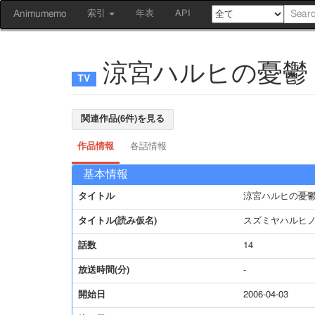
Animumemo
索引
年表
API
涼宮ハルヒの憂鬱
関連作品(6件)を見る
作品情報
各話情報
基本情報
タイトル
涼宮ハルヒの憂
タイトル(読み仮名)
スズミヤハルヒ
話数
14
放送時間(分)
-
開始日
2006-04-03