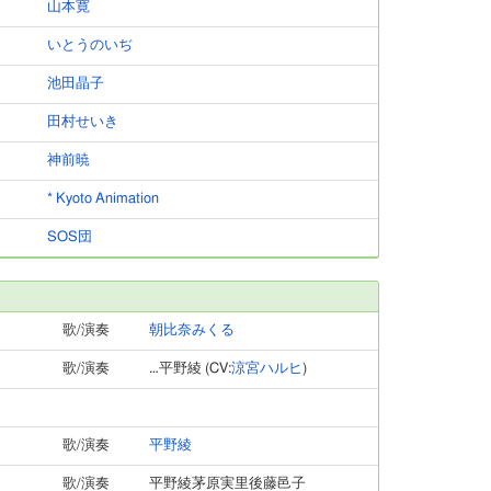
山本寛
いとうのいぢ
池田晶子
田村せいき
神前暁
* Kyoto Animation
SOS団
歌/演奏
朝比奈みくる
歌/演奏
…平野綾 (CV:
涼宮ハルヒ
)
歌/演奏
平野綾
歌/演奏
平野綾茅原実里後藤邑子