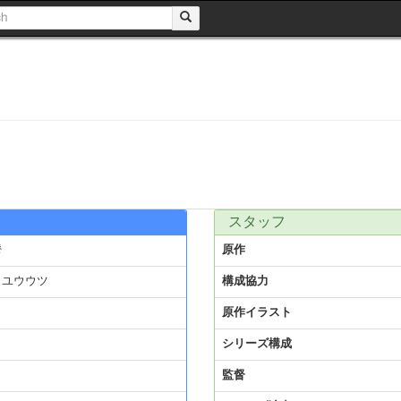
スタッフ
鬱
原作
ノユウウツ
構成協力
原作イラスト
シリーズ構成
監督