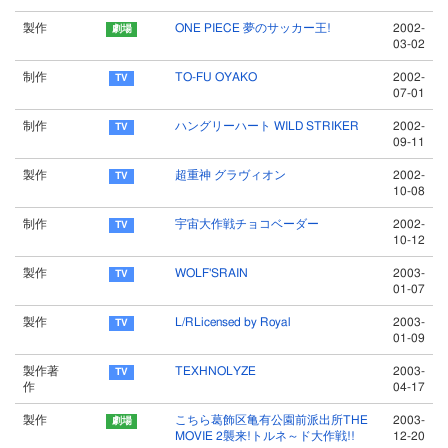
製作
ONE PIECE 夢のサッカー王!
2002-
03-02
制作
TO-FU OYAKO
2002-
07-01
制作
ハングリーハート WILD STRIKER
2002-
09-11
製作
超重神 グラヴィオン
2002-
10-08
制作
宇宙大作戦チョコベーダー
2002-
10-12
製作
WOLF'SRAIN
2003-
01-07
製作
L/RLicensed by Royal
2003-
01-09
製作著
TEXHNOLYZE
2003-
作
04-17
製作
こちら葛飾区亀有公園前派出所THE
2003-
MOVIE 2襲来!トルネ～ド大作戦!!
12-20