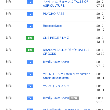
制作
もやしもん リターンズ TALES OF
2012-
AGRICULTURE
07-06
制作
PSYCHO-PASS
2012-
10-12
制作
Robotics;Notes
2012-
10-12
製作
ONE PIECE FILM Z
2012-
12-15
製作
DRAGON BALL Z* 神と神 BATTLE
2013-
OF GODS
03-30
制作
銀の匙 Silver Spoon
2013-
07-12
制作
ガリレイドンナ Storia di tre sorelle a
2013-
caccia di un mistero
10-11
制作
サムライフラメンコ
2013-
10-11
制作
銀の匙 Silver Spoon
2014-
第2期
01-10