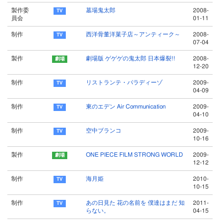
製作委
墓場鬼太郎
2008-
員会
01-11
制作
西洋骨董洋菓子店～アンティーク～
2008-
07-04
製作
劇場版 ゲゲゲの鬼太郎 日本爆裂!!
2008-
12-20
制作
リストランテ・パラディーゾ
2009-
04-09
制作
東のエデン Air Communication
2009-
04-10
制作
空中ブランコ
2009-
10-16
製作
ONE PIECE FILM STRONG WORLD
2009-
12-12
制作
海月姫
2010-
10-15
制作
あの日見た 花の名前を 僕達はまだ 知
2011-
らない。
04-15