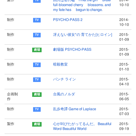
製作
四月は君の嘘 I met the girl under
2014-
full-bloomed cherry blossoms. and
10-10
my fate has begun to change.
制作
PSYCHO-PASS 2
2014-
10-10
制作
冴えない彼女*の 育てかた[ヒロイン]
2015-
01-09
制作
劇場版 PSYCHO-PASS
2015-
01-09
制作
暗殺教室
2015-
01-10
制作
パンチ ライン
2015-
04-10
企画制
台風のノルダ
2015-
作
06-05
制作
乱歩奇譚 Game of Laplace
2015-
07-03
製作
心が叫びたがってるんだ。 Beautiful
2015-
Word Beautiful World
09-19