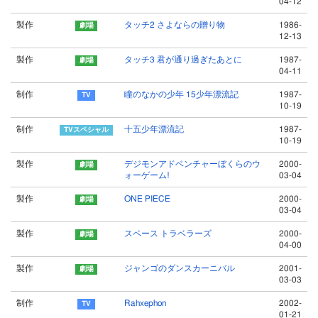
04-12
製作
タッチ2 さよならの贈り物
1986-
12-13
製作
タッチ3 君が通り過ぎたあとに
1987-
04-11
制作
瞳のなかの少年 15少年漂流記
1987-
10-19
制作
十五少年漂流記
1987-
10-19
製作
デジモンアドベンチャーぼくらのウ
2000-
ォーゲーム!
03-04
製作
ONE PIECE
2000-
03-04
製作
スペース トラベラーズ
2000-
04-00
製作
ジャンゴのダンスカーニバル
2001-
03-03
制作
Rahxephon
2002-
01-21