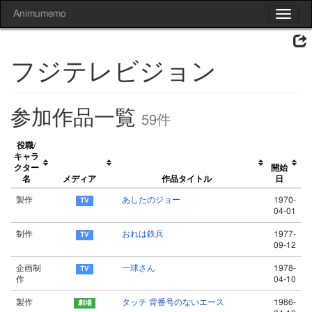
Animumemo
Toggle
navigat
フジテレビジョン
参加作品一覧
59件
役職/
キャラ
クター
開始
名
メディア
作品タイトル
日
製作
あしたのジョー
1970-
04-01
制作
おれは鉄兵
1977-
09-12
企画制
一球さん
1978-
作
04-10
製作
タッチ 背番号のないエース
1986-