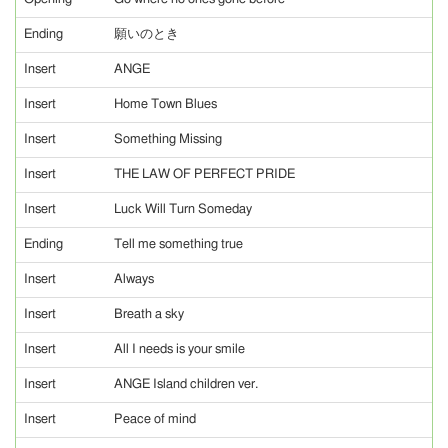
Ending
願いのとき
Insert
ANGE
Insert
Home Town Blues
Insert
Something Missing
Insert
THE LAW OF PERFECT PRIDE
Insert
Luck Will Turn Someday
Ending
Tell me something true
Insert
Always
Insert
Breath a sky
Insert
All I needs is your smile
Insert
ANGE Island children ver.
Insert
Peace of mind