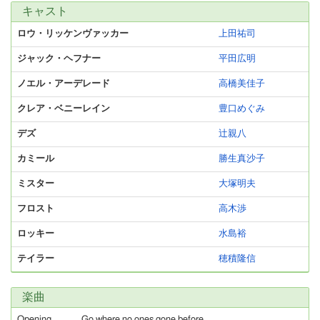
キャスト
ロウ・リッケンヴァッカー
上田祐司
ジャック・ヘフナー
平田広明
ノエル・アーデレード
高橋美佳子
クレア・ベニーレイン
豊口めぐみ
デズ
辻親八
カミール
勝生真沙子
ミスター
大塚明夫
フロスト
高木渉
ロッキー
水島裕
テイラー
穂積隆信
楽曲
Opening
Go where no ones gone before