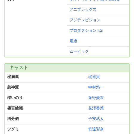
アニプレックス
フジテレビジョン
プロダクション I.G
電通
ムービック
キャスト
桜満集
梶裕貴
恙神涯
中村悠一
楪いのり
茅野愛衣
篠宮綾瀬
花澤香菜
四分儀
子安武人
ツグミ
竹達彩奈