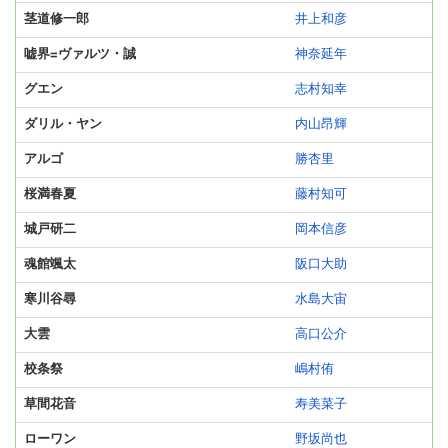
茎道修一郎
井上和彦
嘘界=ヴァルツ・誠
神奈延年
グエン
志村知幸
ダリル・ヤン
内山昂輝
アルゴ
勝杏里
桜満春夏
藤村知可
城戸研二
岡本信彦
魂館颯太
阪口大助
寒川谷尋
水島大宙
大雲
高口公介
校条祭
嶋村侑
草間花音
寿美菜子
ローワン
野坂尚也