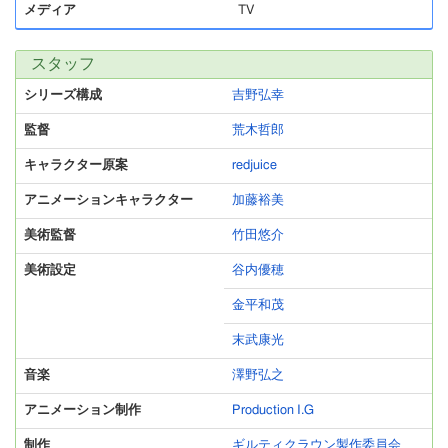
メディア
TV
スタッフ
シリーズ構成
吉野弘幸
監督
荒木哲郎
キャラクター原案
redjuice
アニメーションキャラクター
加藤裕美
美術監督
竹田悠介
美術設定
谷内優穂
金平和茂
末武康光
音楽
澤野弘之
アニメーション制作
Production I.G
制作
ギルティクラウン製作委員会