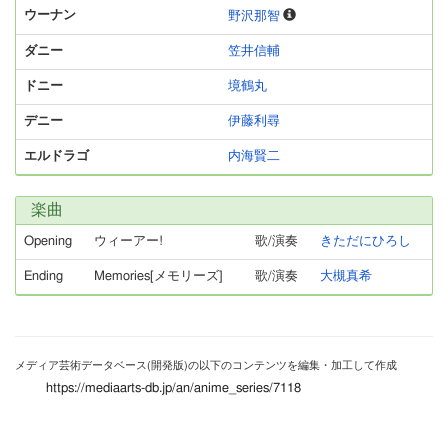
ウーナン
野沢那智
ダニー
笠井信輔
ドニー
境鶴丸
デニー
伊藤利尋
エルドラゴ
内海賢二
楽曲
Opening
ウィーアー!
歌/演奏
きただにひろし
Ending
Memories[メモリーズ]
歌/演奏
大槻真希
メディア芸術データベース(開発版)の以下のコンテンツを編集・加工して作成
https://mediaarts-db.jp/an/anime_series/7118