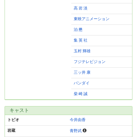
高 岩 淡
東映アニメーション
泊 懋
集 英 社
玉村 輝雄
フジテレビジョン
三ッ井 康
バンダイ
柴 崎 誠
キャスト
トビオ
今井由香
岩蔵
青野武