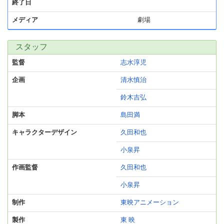
終了日
メディア
劇場
スタッフ
監督
志水淳児
企画
清水慎治
鈴木吉弘
脚本
島田満
キャラクターデザイン
久田和也
小泉昇
作画監督
久田和也
小泉昇
制作
東映アニメーション
製作
東 映