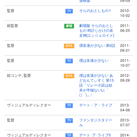
放映版
09-09
監督
そらのおとしもの f
2010-
10-02
総監督
劇場版 そらのおとし
2011-
もの 時計じかけの哀
06-25
女神[エンジェロイド]
監督
僕友達が少ない 第0話
2011-
09-21
監督
僕は友達が少ない
2011-
10-07
絵コンテ, 監督
僕は友達が少ない あ
2012-
どおんてぃすく 第13
09-26
話「リレー小説は結
末が半端ないL(゜
□゜)」/
ヴィジュアルディレクター
デート・ア・ライブ
2013-
04-06
監督
ファンタジスタドー
2013-
ル
07-07
ヴィジュアルディレクター
デート･ア･ライブⅡ
2014-