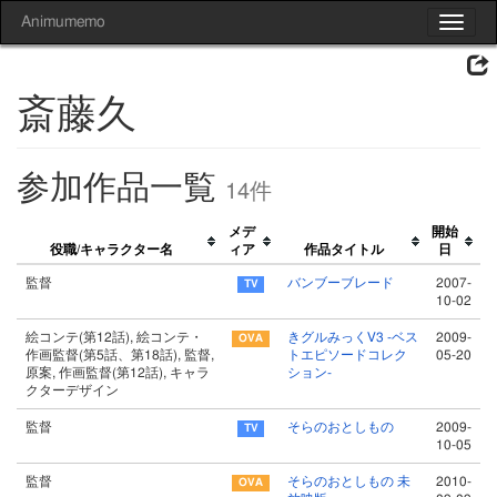
Animumemo
Toggle
navigat
斎藤久
参加作品一覧
14件
メデ
開始
役職/キャラクター名
ィア
作品タイトル
日
監督
バンブーブレード
2007-
10-02
絵コンテ(第12話), 絵コンテ・
きグルみっくV3 -ベス
2009-
作画監督(第5話、第18話), 監督,
トエピソードコレク
05-20
原案, 作画監督(第12話), キャラ
ション-
クターデザイン
監督
そらのおとしもの
2009-
10-05
監督
そらのおとしもの 未
2010-