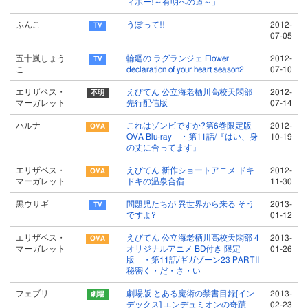
ィボー!～有明への道～」
ふんこ
うぽって!!
2012-
07-05
五十嵐しょう
輪廻の ラグランジェ Flower
2012-
こ
declaration of your heart season2
07-10
エリザベス・
えびてん 公立海老栖川高校天悶部
2012-
マーガレット
先行配信版
07-14
ハルナ
これはゾンビですか?第6巻限定版
2012-
OVA Blu-ray ・第11話/『はい、身
10-19
の丈に合ってます』
エリザベス・
えびてん 新作ショートアニメ ドキ
2012-
マーガレット
ドキの温泉合宿
11-30
黒ウサギ
問題児たちが 異世界から来る そう
2013-
ですよ?
01-12
エリザベス・
えびてん 公立海老栖川高校天悶部 4
2013-
マーガレット
オリジナルアニメ BD付き 限定
01-26
版 ・第11話/ギガゾーン23 PARTII
秘密く・だ・さ・い
フェブリ
劇場版 とある魔術の禁書目録[イン
2013-
デックス] エンデュミオンの奇蹟
02-23