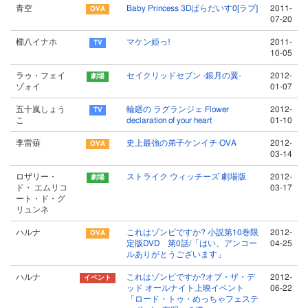
青空
Baby Princess 3Dぱらだいす0[ラブ]
2011-
07-20
櫛八イナホ
マケン姫っ!
2011-
10-05
ラゥ・フェイ
セイクリッドセブン -銀月の翼-
2012-
ゾォイ
01-07
五十嵐しょう
輪廻の ラグランジェ Flower
2012-
こ
declaration of your heart
01-10
李雷薙
史上最強の弟子ケンイチ OVA
2012-
03-14
ロザリー・
ストライク ウィッチーズ 劇場版
2012-
ド・ エムリコ
03-17
ート・ド・グ
リュンネ
ハルナ
これはゾンビですか? 小説第10巻限
2012-
定版DVD 第0話/「はい、アンコー
04-25
ルありがとうございます」
ハルナ
これはゾンビですか?オブ・ザ・デ
2012-
ッド オールナイト上映イベント
06-22
「ロード・トゥ・めっちゃフェステ