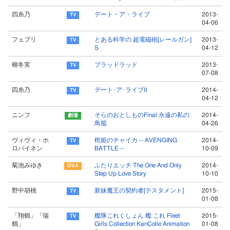
四糸乃
デート・ア・ライブ
2013-
04-06
フェブリ
とある科学の 超電磁砲[レールガン]
2013-
S
04-12
柳冬実
ブラッドラッド
2013-
07-08
四糸乃
デート･ア･ライブⅡ
2014-
04-12
ニンフ
そらのおとしものFinal 永遠の私の
2014-
鳥籠
04-26
ヴィヴィ・ホ
棺姫のチャイカ -- AVENGING
2014-
ロパイネン
BATTLE --
10-09
菊池みゆき
ふたりエッチ The One And Only
2014-
Step Up Love Story
10-10
野中胡桃
新妹魔王の契約者[テスタメント]
2015-
01-08
「翔鶴」「瑞
艦隊これくしょん 艦 これ Fleet
2015-
鶴」
Girls Collection KanColle Animation
01-08