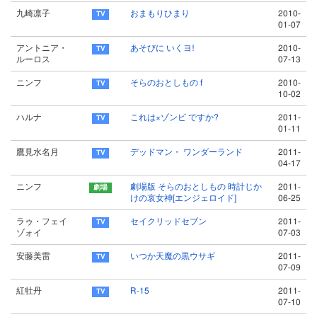
九崎凛子
おまもりひまり
2010-
01-07
アントニア・
あそびに いくヨ!
2010-
ルーロス
07-13
ニンフ
そらのおとしもの f
2010-
10-02
ハルナ
これは×ゾンビ ですか?
2011-
01-11
鷹見水名月
デッドマン・ ワンダーランド
2011-
04-17
ニンフ
劇場版 そらのおとしもの 時計じか
2011-
けの哀女神[エンジェロイド]
06-25
ラゥ・フェイ
セイクリッドセブン
2011-
ゾォイ
07-03
安藤美雷
いつか天魔の黒ウサギ
2011-
07-09
紅牡丹
R-15
2011-
07-10