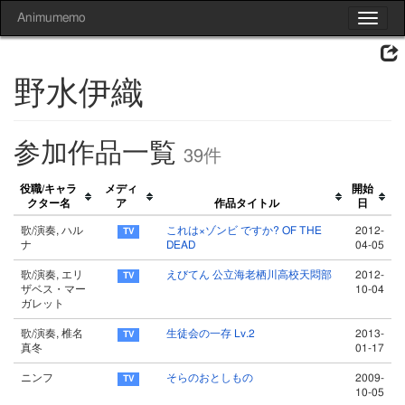
Animumemo
Toggle
navigat
野水伊織
参加作品一覧
39件
役職/キャラ
メディ
開始
クター名
ア
作品タイトル
日
歌/演奏, ハル
これは×ゾンビ ですか? OF THE
2012-
ナ
DEAD
04-05
歌/演奏, エリ
えびてん 公立海老栖川高校天悶部
2012-
ザベス・マー
10-04
ガレット
歌/演奏, 椎名
生徒会の一存 Lv.2
2013-
真冬
01-17
ニンフ
そらのおとしもの
2009-
10-05