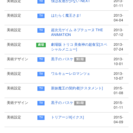
美術設定
僕は友達が少ない NEXT
2013-
01-11
美術設定
はたらく魔王さま!
2013-
04-04
美術設定
超次元ゲイム ネプテューヌ THE
2013-
ANIMATION
07-12
美術設定
劇場版 トリコ 美食神の超食宝[スペ
2013-
シャルメニュー]
07-24
美術デザイン
黒子の バスケ
2013-
第2期
10-01
美術設定
ワルキューレロマンツェ
2013-
10-07
美術設定
新妹魔王の契約者[テスタメント]
2015-
01-08
美術デザイン
黒子の バスケ
2015-
第3期
01-11
美術設定
トリアージX[イクス]
2015-
04-09