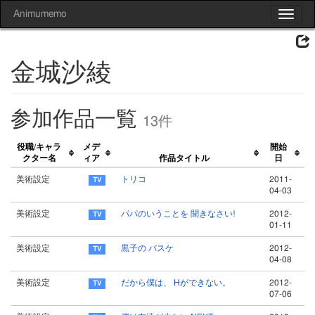
Animumemo
Toggle
navigat
金城沙綾
参加作品一覧
13件
役職/キャラ
メデ
開始
クター名
ィア
作品タイトル
日
美術設定
トリコ
2011-
04-03
美術設定
パパのいうことを 聞きなさい!
2012-
01-11
美術設定
黒子の バスケ
2012-
04-08
美術設定
だから僕は、 Hができない。
2012-
07-06