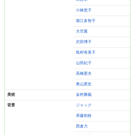
小林恵子
堀江多智子
大空翼
沢田博子
島村有美子
山田紀子
高橋憲夫
奥山憲史
美術
金村勝義
背景
ジャック
斉藤初枝
西倉力