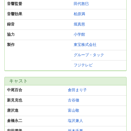
音響監督
田代敦巳
音響効果
柏原満
録音
堀真慈
協力
小学館
製作
東宝株式会社
グループ・タック
フジテレビ
キャスト
中尾百合
倉田まり子
新見克也
古谷徹
唐沢進
富山敬
倉橋永二
塩沢兼人