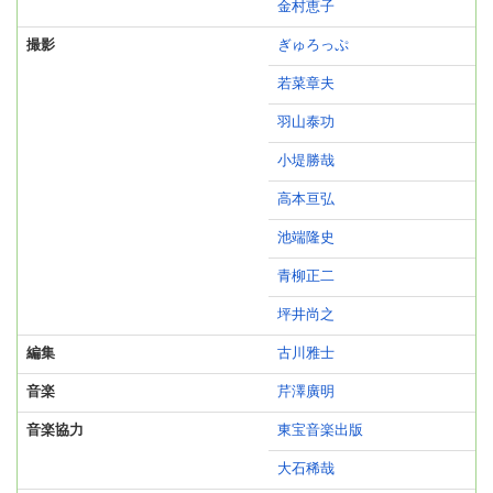
金村恵子
撮影
ぎゅろっぷ
若菜章夫
羽山泰功
小堤勝哉
高本亘弘
池端隆史
青柳正二
坪井尚之
編集
古川雅士
音楽
芹澤廣明
音楽協力
東宝音楽出版
大石稀哉