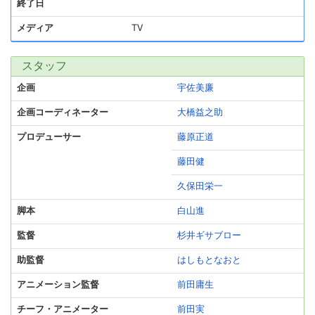
終了日
メディア
TV
スタッフ
企画
宇佐美廉
企画コーディネーター
大橋益之助
プロデューサー
藤原正道
藤田健
久保田栄一
脚本
白山進
監督
杉井ギサブロー
助監督
はしもとなおと
アニメーション監督
前田庸生
チーフ・アニメーター
前田実