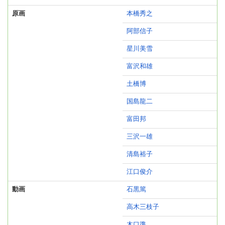
原画
本橋秀之
阿部信子
星川美雪
富沢和雄
土橋博
国島龍二
富田邦
三沢一雄
清島裕子
江口俊介
動画
石黒篤
高木三枝子
木口準