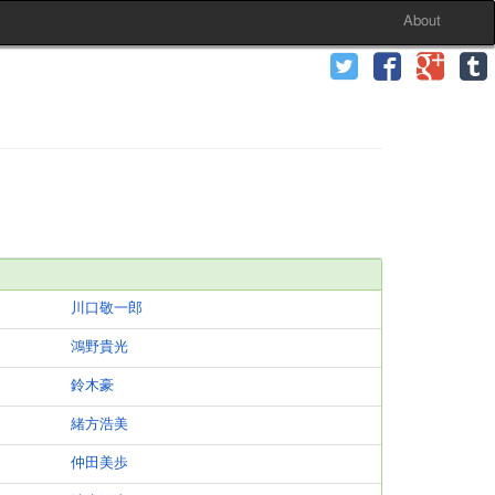
About
川口敬一郎
鴻野貴光
鈴木豪
緒方浩美
仲田美歩