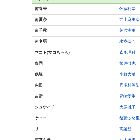
南春香
佐藤利奈
南夏奈
井上麻里奈
南千秋
茅原実里
南冬馬
水樹奈々
マコト(マコちゃん)
森永理科
藤岡
柿原徹也
保坂
小野大輔
内田
喜多村英梨
吉野
豊崎愛生
シュウイチ
大原桃子
ケイコ
後藤沙緒里
リコ
高梁碧