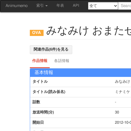
Animumemo
索引
年表
API
みなみけ おまた
関連作品(6件)を見る
作品情報
各話情報
基本情報
タイトル
みなみけ
タイトル(読み仮名)
ミナミケ
話数
-
放送時間(分)
30
開始日
2012-10-