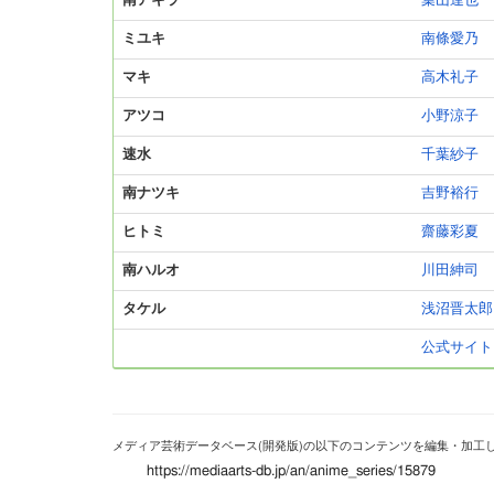
南アキラ
葉山達也
ミユキ
南條愛乃
マキ
高木礼子
アツコ
小野涼子
速水
千葉紗子
南ナツキ
吉野裕行
ヒトミ
齋藤彩夏
南ハルオ
川田紳司
タケル
浅沼晋太郎
公式サイト
メディア芸術データベース(開発版)の以下のコンテンツを編集・加工
https://mediaarts-db.jp/an/anime_series/15879