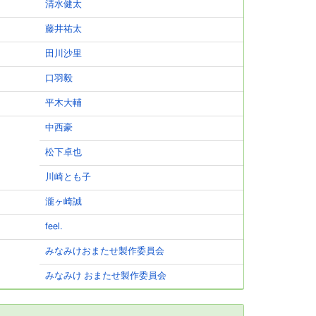
清水健太
藤井祐太
田川沙里
口羽毅
平木大輔
中西豪
松下卓也
川崎とも子
瀧ヶ崎誠
feel.
みなみけおまたせ製作委員会
みなみけ おまたせ製作委員会