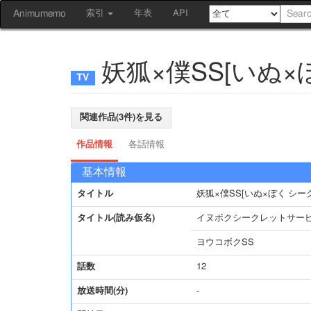
Animumemo
索引
年表
API
妖狐×僕SS[いぬ
関連作品(3件)を見る
作品情報
各話情報
基本情報
タイトル
妖狐×僕SS[いぬ×ぼく シ
タイトル(読み仮名)
イヌボクシークレットサー
ヨウコボクSS
話数
12
放送時間(分)
-