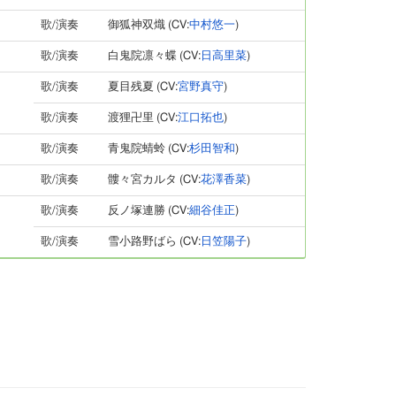
歌/演奏
御狐神双熾 (CV:
中村悠一
)
歌/演奏
白鬼院凛々蝶 (CV:
日高里菜
)
歌/演奏
夏目残夏 (CV:
宮野真守
)
歌/演奏
渡狸卍里 (CV:
江口拓也
)
歌/演奏
青鬼院蜻蛉 (CV:
杉田智和
)
歌/演奏
髏々宮カルタ (CV:
花澤香菜
)
歌/演奏
反ノ塚連勝 (CV:
細谷佳正
)
歌/演奏
雪小路野ばら (CV:
日笠陽子
)