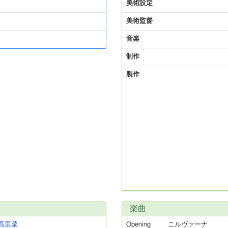
美術設定
美術監督
音楽
制作
製作
楽曲
高里菜
Opening
ニルヴァーナ