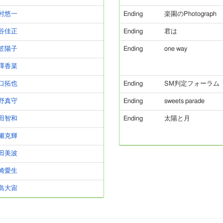
村悠一
Ending
楽園のPhotograph
谷佳正
Ending
君は
笠陽子
Ending
one way
澤香菜
口拓也
Ending
SM判定フォーラム
野真守
Ending
sweets parade
田智和
Ending
太陽と月
瀬克輝
田美波
崎愛生
島大宙