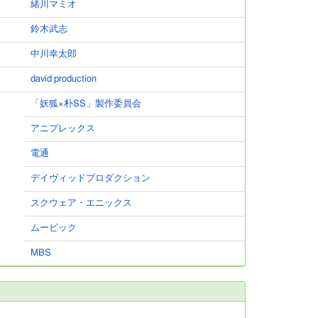
緒川マミオ
鈴木武志
中川幸太郎
david production
「妖狐×朴SS」製作委員会
アニプレックス
電通
デイヴィッドプロダクション
スクウェア・エニックス
ムービック
MBS