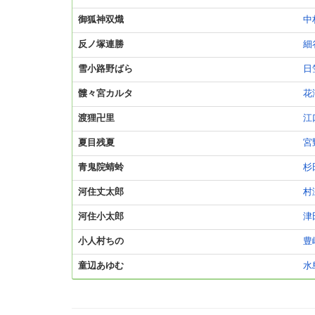
御狐神双熾
中
反ノ塚連勝
細
雪小路野ばら
日
髏々宮カルタ
花
渡狸卍里
江
夏目残夏
宮
青鬼院蜻蛉
杉
河住丈太郎
村
河住小太郎
津
小人村ちの
豊
童辺あゆむ
水