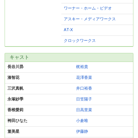
ワーナー・ホーム・ビデオ
アスキー・メディアワークス
AT-X
クロックワークス
キャスト
長谷川昴
梶裕貴
湊智花
花澤香菜
三沢真帆
井口裕香
永塚紗季
日笠陽子
香椎愛莉
日高里菜
袴田ひなた
小倉唯
篁美星
伊藤静