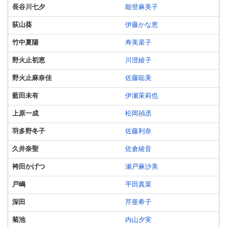
長谷川七夕
能登麻美子
荻山葵
伊藤かな恵
竹中夏陽
寿美菜子
野火止初恵
川澄綾子
野火止麻奈佳
佐藤聡美
藍田未有
伊瀬茉莉也
上原一成
松岡禎丞
羽多野冬子
佐藤利奈
久井奈聖
佐倉綾音
袴田かげつ
瀬戸麻沙美
戸嶋
平田真菜
深田
芹亜希子
菊池
内山夕実