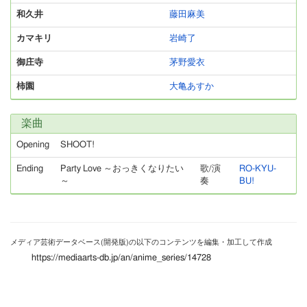
和久井
藤田麻美
カマキリ
岩崎了
御庄寺
茅野愛衣
柿園
大亀あすか
楽曲
Opening
SHOOT!
Ending
Party Love ～おっきくなりたい
歌/演
RO-KYU-
～
奏
BU!
メディア芸術データベース(開発版)の以下のコンテンツを編集・加工して作成
https://mediaarts-db.jp/an/anime_series/14728