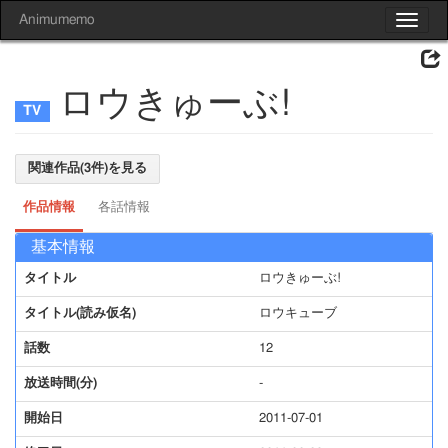
Animumemo
Toggle
navigat
ロウきゅーぶ!
関連作品(3件)を見る
作品情報
各話情報
基本情報
タイトル
ロウきゅーぶ!
タイトル(読み仮名)
ロウキューブ
話数
12
放送時間(分)
-
開始日
2011-07-01