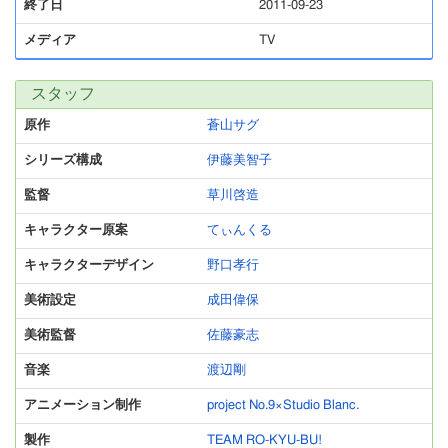
終了日
2011-09-23
メディア
TV
スタッフ
原作
蒼山サグ
シリーズ構成
伊藤美智子
監督
草川啓造
キャラクター原案
てぃんくる
キャラクターデザイン
野口孝行
美術設定
成田偉保
美術監督
佐藤豪志
音楽
渡辺剛
アニメーション制作
project No.9×Studio Blanc.
製作
TEAM RO-KYU-BU!