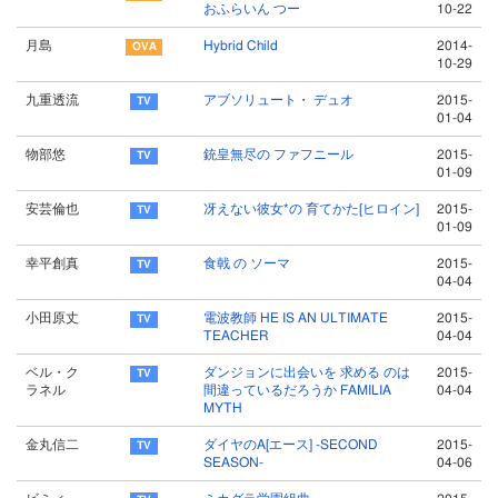
おふらいん つー
10-22
月島
Hybrid Child
2014-
10-29
九重透流
アブソリュート・ デュオ
2015-
01-04
物部悠
銃皇無尽の ファフニール
2015-
01-09
安芸倫也
冴えない彼女*の 育てかた[ヒロイン]
2015-
01-09
幸平創真
食戟 の ソーマ
2015-
04-04
小田原丈
電波教師 HE IS AN ULTIMATE
2015-
TEACHER
04-04
ベル・ク
ダンジョンに出会いを 求める のは
2015-
ラネル
間違っているだろうか FAMILIA
04-04
MYTH
金丸信二
ダイヤのA[エース] -SECOND
2015-
SEASON-
04-06