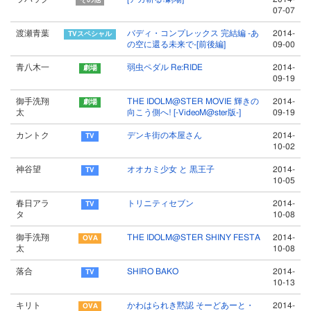
07-07
渡瀬青葉
バディ・コンプレックス 完結編 -あ
2014-
の空に還る未来で-[前後編]
09-00
青八木一
弱虫ペダル Re:RIDE
2014-
09-19
御手洗翔
THE IDOLM@STER MOVIE 輝きの
2014-
太
向こう側へ! [-VideoM@ster版-]
09-19
カントク
デンキ街の本屋さん
2014-
10-02
神谷望
オオカミ少女 と 黒王子
2014-
10-05
春日アラ
トリニティセブン
2014-
タ
10-08
御手洗翔
THE IDOLM@STER SHINY FESTA
2014-
太
10-08
落合
SHIRO BAKO
2014-
10-13
キリト
かわはられき黙認 そーどあーと・
2014-