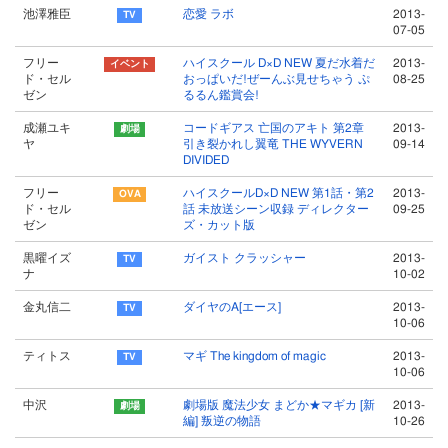
池澤雅臣
恋愛 ラボ
2013-
07-05
フリー
ハイスクール D×D NEW 夏だ水着だ
2013-
ド・セル
おっぱいだ!ぜーんぶ見せちゃう ぷ
08-25
ゼン
るるん鑑賞会!
成瀬ユキ
コードギアス 亡国のアキト 第2章
2013-
ヤ
引き裂かれし翼竜 THE WYVERN
09-14
DIVIDED
フリー
ハイスクールD×D NEW 第1話・第2
2013-
ド・セル
話 未放送シーン収録 ディレクター
09-25
ゼン
ズ・カット版
黒曜イズ
ガイスト クラッシャー
2013-
ナ
10-02
金丸信二
ダイヤのA[エース]
2013-
10-06
ティトス
マギ The kingdom of magic
2013-
10-06
中沢
劇場版 魔法少女 まどか★マギカ [新
2013-
編] 叛逆の物語
10-26