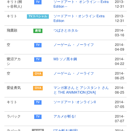
キリト(桐
ソードアート・ オンライン -- Extra
2013-
ヶ谷和人)
Edition --
12-31
キリト
ソードアート・オンライン Extra
2013-
Edition
12-31
飛鷹顕
つばさとホタル
2014-
03-16
空
ノーゲーム ・ ノーライフ
2014-
04-09
鷺沼アカ
M3 ソノ黑キ鋼
2014-
シ
04-22
空
ノーゲーム ・ ノーライフ
2014-
06-25
愛徒勇気
マンガ家さん と アシスタント さん
2014-
と THE ANIMATION [OVA]
06-25
キリト
ソードアート･オンラインⅡ
2014-
07-05
ラバック
アカメが斬る!
2014-
07-07
ラバック
[アカ斬る!劇場]
2014-