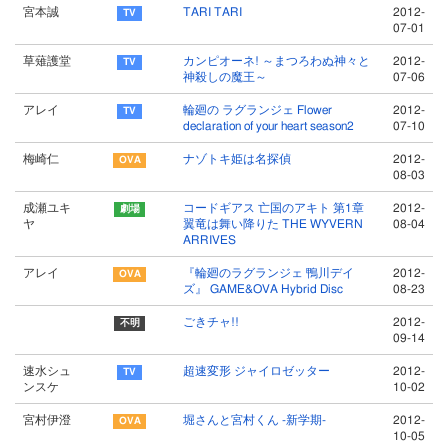
宮本誠
TARI TARI
2012-
07-01
草薙護堂
カンピオーネ! ～まつろわぬ神々と
2012-
神殺しの魔王～
07-06
アレイ
輪廻の ラグランジェ Flower
2012-
declaration of your heart season2
07-10
梅崎仁
ナゾトキ姫は名探偵
2012-
08-03
成瀬ユキ
コードギアス 亡国のアキト 第1章
2012-
ヤ
翼竜は舞い降りた THE WYVERN
08-04
ARRIVES
アレイ
『輪廻のラグランジェ 鴨川デイ
2012-
ズ』 GAME&OVA Hybrid Disc
08-23
ごきチャ!!
2012-
09-14
速水シュ
超速変形 ジャイロゼッター
2012-
ンスケ
10-02
宮村伊澄
堀さんと宮村くん -新学期-
2012-
10-05