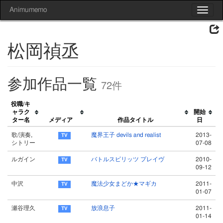
Animumemo
Toggle
navigat
松岡禎丞
参加作品一覧
72件
役職/キ
ャラク
開始
ター名
メディア
作品タイトル
日
歌/演奏,
魔界王子 devils and realist
2013-
シトリー
07-08
ルガイン
バトルスピリッツ プレイヴ
2010-
09-12
中沢
魔法少女まどか★マギカ
2011-
01-07
瀬谷理久
放浪息子
2011-
01-14