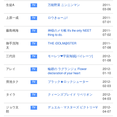
生徒A
万能野菜 ニンニンマン
2011-
03-06
上原一成
ロウきゅーぶ!
2011-
07-01
藤島鳴海
神様のメモ帳 It's the only NEET
2011-
thing to do.
07-02
御手洗翔
THE iDOLM@STER
2011-
太
07-08
三代目
モーレツ❤宇宙海賊[パイレーツ]
2012-
01-08
アレイ
輪廻の ラグランジェ Flower
2012-
declaration of your heart
01-10
滑池タク
プラック★ロックシューター
2012-
02-03
タイラ
クィーンズブレイド リベリオン
2012-
04-03
ジョウ太
デュエル・マスターズ ビクトリーV
2012-
郎
04-07