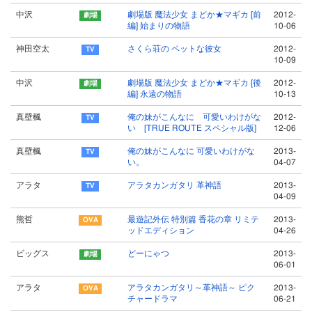
中沢
劇場版 魔法少女 まどか★マギカ [前
2012-
編] 始まりの物語
10-06
神田空太
さくら荘の ペットな彼女
2012-
10-09
中沢
劇場版 魔法少女 まどか★マギカ [後
2012-
編] 永遠の物語
10-13
真壁楓
俺の妹がこんなに 可愛いわけがな
2012-
い [TRUE ROUTE スペシャル版]
12-06
真壁楓
俺の妹がこんなに 可愛いわけがな
2013-
い。
04-07
アラタ
アラタカンガタリ 革神語
2013-
04-09
熊哲
最遊記外伝 特別篇 香花の章 リミテ
2013-
ッドエディション
04-26
ビッグス
どーにゃつ
2013-
06-01
アラタ
アラタカンガタリ～革神語～ ピク
2013-
チャードラマ
06-21