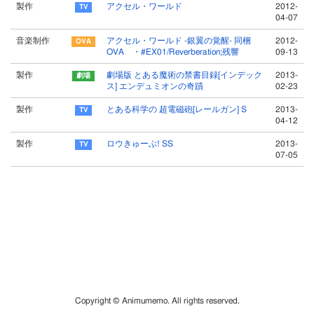
製作
アクセル・ワールド
2012-
04-07
音楽制作
アクセル・ワールド -銀翼の覚醒- 同梱
2012-
OVA ・#EX01/Reverberation;残響
09-13
製作
劇場版 とある魔術の禁書目録[インデック
2013-
ス] エンデュミオンの奇蹟
02-23
製作
とある科学の 超電磁砲[レールガン] S
2013-
04-12
製作
ロウきゅーぶ! SS
2013-
07-05
Copyright © Animumemo. All rights reserved.