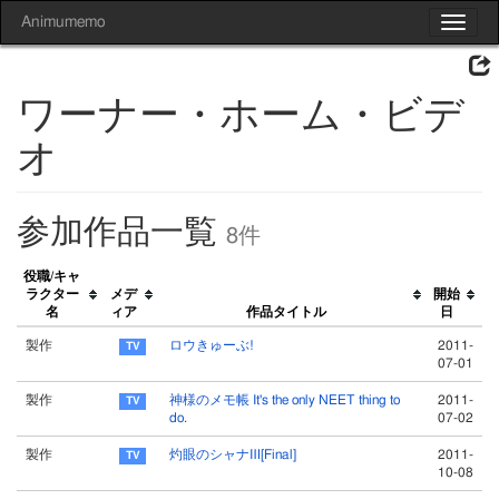
Animumemo
Toggle
navigat
ワーナー・ホーム・ビデ
オ
参加作品一覧
8件
役職/キャ
ラクター
メデ
開始
名
ィア
作品タイトル
日
製作
ロウきゅーぶ!
2011-
07-01
製作
神様のメモ帳 It's the only NEET thing to
2011-
do.
07-02
製作
灼眼のシャナⅢ[Final]
2011-
10-08