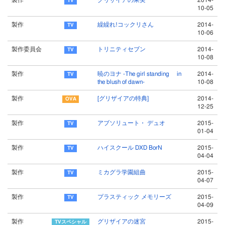
製作
グリザイアの果実
2014-
10-05
製作
繰繰れ!コックリさん
2014-
10-06
製作委員会
トリニティセブン
2014-
10-08
製作
暁のヨナ -The girl standing in
2014-
the blush of dawn-
10-08
製作
[グリザイアの特典]
2014-
12-25
製作
アブソリュート・ デュオ
2015-
01-04
製作
ハイスクール DXD BorN
2015-
04-04
製作
ミカグラ学園組曲
2015-
04-07
製作
プラスティック メモリーズ
2015-
04-09
製作
グリザイアの迷宮
2015-