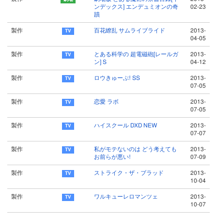
ンデックス] エンデュミオンの奇
02-23
蹟
製作
百花繚乱 サムライブライド
2013-
04-05
製作
とある科学の 超電磁砲[レールガ
2013-
ン] S
04-12
製作
ロウきゅーぶ! SS
2013-
07-05
製作
恋愛 ラボ
2013-
07-05
製作
ハイスクール DXD NEW
2013-
07-07
製作
私がモテないのは どう考えても
2013-
お前らが悪い!
07-09
製作
ストライク・ザ・ブラッド
2013-
10-04
製作
ワルキューレロマンツェ
2013-
10-07