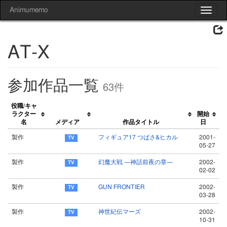
Animumemo
Toggle
navigat
AT-X
参加作品一覧
63件
役職/キャ
ラクター
開始
名
メディア
作品タイトル
日
製作
フィギュア17 つばさ&ヒカル
2001-
05-27
製作
幻魔大戦 ―神話前夜の章―
2002-
02-02
製作
GUN FRONTIER
2002-
03-28
製作
神世紀伝マーズ
2002-
10-31