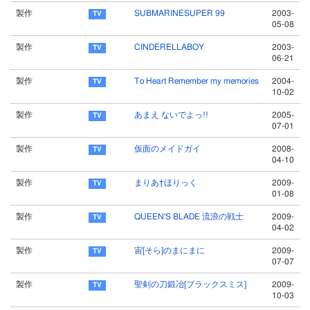
製作
SUBMARINESUPER 99
2003-
05-08
製作
CINDERELLABOY
2003-
06-21
製作
To Heart Remember my memories
2004-
10-02
製作
あまえ ないでよっ!!
2005-
07-01
製作
仮面のメイドガイ
2008-
04-10
製作
まりあ†ほりっく
2009-
01-08
製作
QUEEN'S BLADE 流浪の戦士
2009-
04-02
製作
宙[そら]のまにまに
2009-
07-07
製作
聖剣の刀鍛冶[ブラックスミス]
2009-
10-03