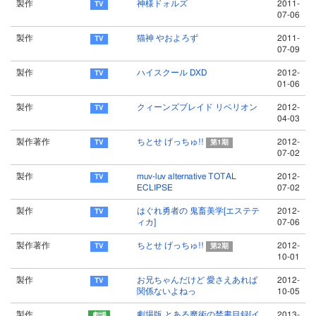
製作
神様ドォルズ
2011-
07-06
製作
猫神 やおよろず
2011-
07-09
製作
ハイスクール DXD
2012-
01-06
製作
クィーンズブレイド リベリオン
2012-
04-03
製作著作
ちとせ げっちゅ!!
2012-
第1期
07-02
製作
muv-luv alternative TOTAL
2012-
ECLIPSE
07-02
製作
はぐれ勇者の 鬼畜美学[エステテ
2012-
ィカ]
07-06
製作著作
ちとせ げっちゅ!!
2012-
第2期
10-01
製作
お兄ちゃんだけど 愛さえあれば
2012-
関係ないよねっ
10-05
製作
劇場版 とある魔術の禁書目録[イ
2013-