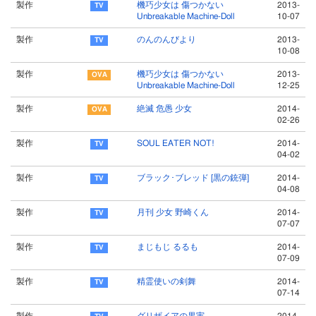
製作
機巧少女は 傷つかない
2013-
Unbreakable Machine-Doll
10-07
製作
のんのんびより
2013-
10-08
製作
機巧少女は 傷つかない
2013-
Unbreakable Machine-Doll
12-25
製作
絶滅 危愚 少女
2014-
02-26
製作
SOUL EATER NOT!
2014-
04-02
製作
ブラック･ブレッド [黒の銃弾]
2014-
04-08
製作
月刊 少女 野崎くん
2014-
07-07
製作
まじもじ るるも
2014-
07-09
製作
精霊使いの剣舞
2014-
07-14