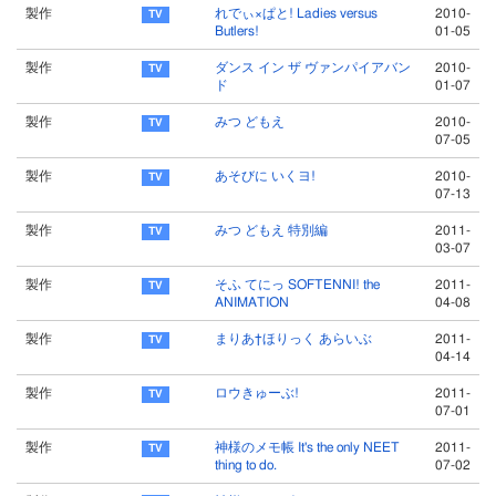
製作
れでぃ×ぱと! Ladies versus
2010-
Butlers!
01-05
製作
ダンス イン ザ ヴァンパイアバン
2010-
ド
01-07
製作
みつ どもえ
2010-
07-05
製作
あそびに いくヨ!
2010-
07-13
製作
みつ どもえ 特別編
2011-
03-07
製作
そふ てにっ SOFTENNI! the
2011-
ANIMATION
04-08
製作
まりあ†ほりっく あらいぶ
2011-
04-14
製作
ロウきゅーぶ!
2011-
07-01
製作
神様のメモ帳 It's the only NEET
2011-
thing to do.
07-02