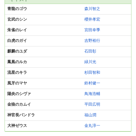
青龍のゴウ
森川智之
玄武のシン
櫻井孝宏
朱雀のレイ
宮田幸季
白虎のガイ
吉野裕行
麒麟のユダ
石田彰
鳳凰のルカ
緑川光
流星のキラ
杉田智和
風牙のマヤ
鈴村健一
陽炎のシヴァ
鳥海浩輔
金狼のカムイ
平田広明
神官長パンドラ
福山潤
大神ゼウス
金丸淳一