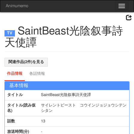
Animumemo
Toggle
navigat
SaintBeast光陰叙事詩
天使譚
関連作品(2件)を見る
作品情報
各話情報
基本情報
タイトル
SaintBeast光陰叙事詩天使譚
タイトル(読み仮
サイレントビースト コウインジョジョウシテン
名)
シタン
話数
13
放送時間(分)
-