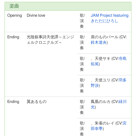
楽曲
Opening
Divine love
歌/
JAM Project featuring
演
きただにひろし
奏
Ending
光陰叙事詩天使譚～エンジ
歌/
肩のものパール (CV:
ェルクロニクルズ～
演
鈴木達央
)
奏
歌/
、天使サキ (CV:
寺島
演
拓篤
)
奏
歌/
、天使ユリ (CV:
羽多
演
野渉
)
奏
Ending
翼あるもの
歌/
鳳凰のルカ (CV:
緑川
演
光
)
奏
歌/
、朱雀のレイ (CV:
宮
演
田幸季
)
奏