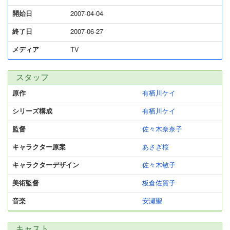
開始日
2007-04-04
終了日
2007-06-27
メディア
TV
スタッフ
原作
有栖川ケイ
シリーズ構成
有栖川ケイ
監督
佐々木奈奈子
キャラクター原案
あさぎ桜
キャラクターデザイン
佐々木敏子
美術監督
板倉佐賀子
音楽
安瀬聖
キャスト