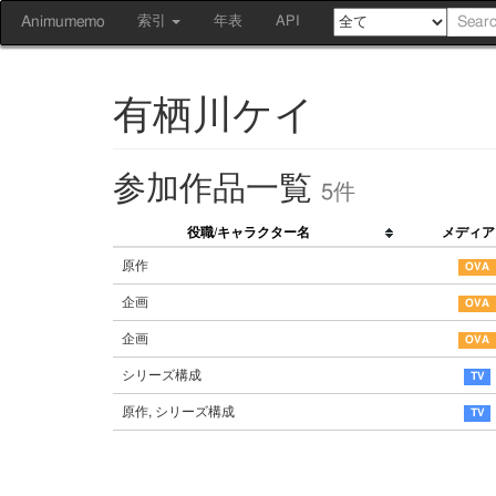
Animumemo
索引
年表
API
有栖川ケイ
参加作品一覧
5件
役職/キャラクター名
メディア
原作
企画
企画
シリーズ構成
原作, シリーズ構成