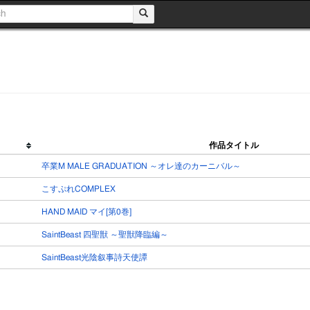
作品タイトル
卒業M MALE GRADUATION ～オレ達のカーニバル～
こすぷれCOMPLEX
HAND MAID マイ[第0巻]
SaintBeast 四聖獣 ～聖獣降臨編～
SaintBeast光陰叙事詩天使譚