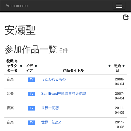
Animumemo
Toggle
navigat
安瀬聖
参加作品一覧
6件
役職/キ
ャラク
メデ
開始
ター名
ィア
作品タイトル
日
音楽
うたわれるもの
2006-
04-04
音楽
SaintBeast光陰叙事詩天使譚
2007-
04-04
音楽
世界一初恋
2011-
04-09
音楽
世界一初恋2
2011-
10-08