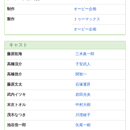
制作
オービー企画
製作
トゥーマックス
オービー企画
キャスト
藤原拓海
三木眞一郎
高橋涼介
子安武人
高橋啓介
関智一
藤原文太
石塚運昇
武内イツキ
岩田光央
末次トオル
中村大樹
茂木なつき
川澄綾子
池谷浩一郎
矢尾一樹