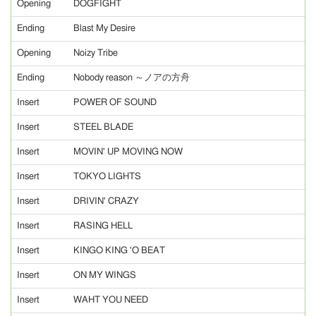
Opening
DOGFIGHT
Ending
Blast My Desire
Opening
Noizy Tribe
Ending
Nobody reason ～ノアの方舟
Insert
POWER OF SOUND
Insert
STEEL BLADE
Insert
MOVIN' UP MOVING NOW
Insert
TOKYO LIGHTS
Insert
DRIVIN' CRAZY
Insert
RASING HELL
Insert
KINGO KING 'O BEAT
Insert
ON MY WINGS
Insert
WAHT YOU NEED