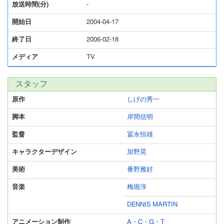
放送時間(分)
-
開始日
2004-04-17
終了日
2006-02-18
メディア
TV
スタッフ
原作
しげの秀一
脚本
岸間信明
監督
冨永恒雄
キャラクターデザイン
加野晃
美術
番野雅好
音楽
梅堀淳
DENNIS MARTIN
アニメーション制作
A・C・G・T