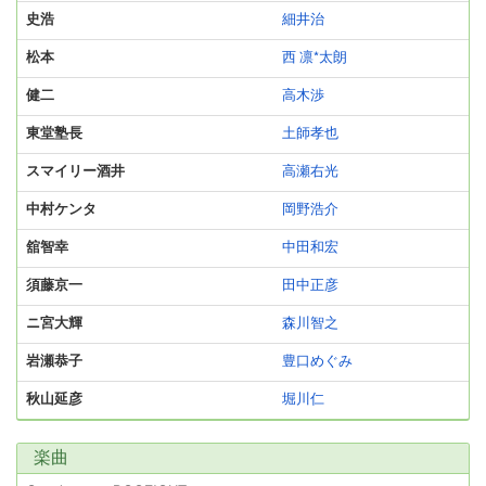
史浩
細井治
松本
西 凛*太朗
健二
高木渉
東堂塾長
土師孝也
スマイリー酒井
高瀬右光
中村ケンタ
岡野浩介
舘智幸
中田和宏
須藤京一
田中正彦
ニ宮大輝
森川智之
岩瀬恭子
豊口めぐみ
秋山延彦
堀川仁
楽曲