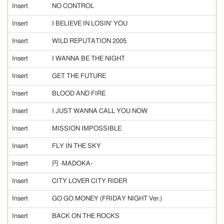
Insert
NO CONTROL
Insert
I BELIEVE IN LOSIN' YOU
Insert
WILD REPUTATION 2005
Insert
I WANNA BE THE NIGHT
Insert
GET THE FUTURE
Insert
BLOOD AND FIRE
Insert
I JUST WANNA CALL YOU NOW
Insert
MISSION IMPOSSIBLE
Insert
FLY IN THE SKY
Insert
円 -MADOKA-
Insert
CITY LOVER CITY RIDER
Insert
GO GO MONEY (FRIDAY NIGHT Ver.)
Insert
BACK ON THE ROCKS