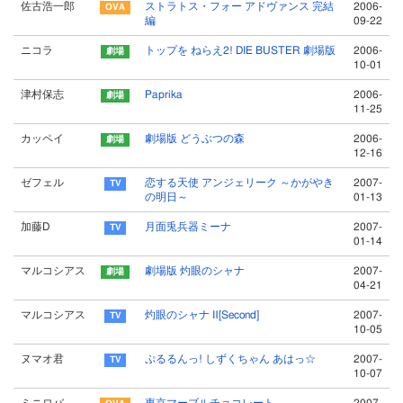
佐古浩一郎
ストラトス・フォー アドヴァンス 完結
2006-
編
09-22
ニコラ
トップを ねらえ2! DIE BUSTER 劇場版
2006-
10-01
津村保志
Paprika
2006-
11-25
カッペイ
劇場版 どうぶつの森
2006-
12-16
ゼフェル
恋する天使 アンジェリーク ～かがやき
2007-
の明日～
01-13
加藤D
月面兎兵器ミーナ
2007-
01-14
マルコシアス
劇場版 灼眼のシャナ
2007-
04-21
マルコシアス
灼眼のシャナ Ⅱ[Second]
2007-
10-05
ヌマオ君
ぷるるんっ! しずくちゃん あはっ☆
2007-
10-07