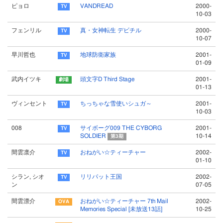
ピョロ
VANDREAD
2000-
10-03
フェンリル
真・女神転生 デビチル
2000-
10-07
早川哲也
地球防衛家族
2001-
01-09
武内イツキ
頭文字D Third Stage
2001-
01-13
ヴィンセント
ちっちゃな雪使いシュガ～
2001-
10-03
008
サイボーグ009 THE CYBORG
2001-
SOLDIER
10-14
第3期
間雲凛介
おねがい☆ティーチャー
2002-
01-10
シラン, シオ
リリパット王国
2002-
ン
07-05
間雲漂介
おねがい☆ティーチャー 7th Mail
2002-
Memories Special [未放送13話]
10-25