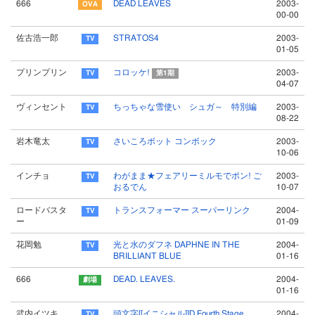
666
DEAD LEAVES
2003-
00-00
佐古浩一郎
STRATOS4
2003-
01-05
プリンプリン
コロッケ!
2003-
第1期
04-07
ヴィンセント
ちっちゃな雪使い シュガ～ 特別編
2003-
08-22
岩木竜太
さいころボット コンボック
2003-
10-06
インチョ
わがまま★フェアリーミルモでポン! ご
2003-
おるでん
10-07
ロードバスタ
トランスフォーマー スーパーリンク
2004-
ー
01-09
花岡勉
光と水のダフネ DAPHNE IN THE
2004-
BRILLIANT BLUE
01-16
666
DEAD. LEAVES.
2004-
01-16
武内イツキ
頭文字[[イニシャル]]D Fourth Stage
2004-