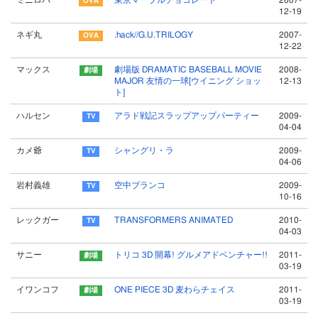
ミニロバ
東京マーブルチョコレート
2007-
12-19
ネギ丸
.hack//G.U.TRILOGY
2007-
12-22
マックス
劇場版 DRAMATIC BASEBALL MOVIE
2008-
MAJOR 友情の一球[ウイニング ショッ
12-13
ト]
ハルセン
アラド戦記スラップアップパーティー
2009-
04-04
カメ爺
シャングリ・ラ
2009-
04-06
岩村義雄
空中ブランコ
2009-
10-16
レックガー
TRANSFORMERS ANIMATED
2010-
04-03
サニー
トリコ 3D 開幕! グルメアドベンチャー!!
2011-
03-19
イワンコフ
ONE PIECE 3D 麦わらチェイス
2011-
03-19