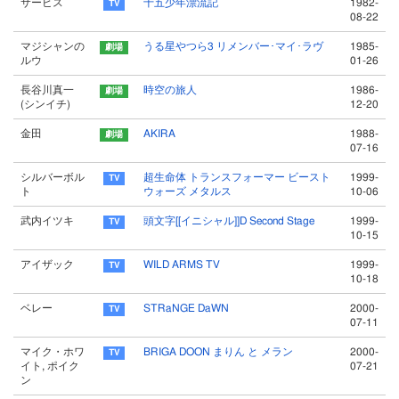
サービス
十五少年漂流記
1982-
08-22
マジシャンの
うる星やつら3 リメンバー･マイ･ラヴ
1985-
ルウ
01-26
長谷川真一
時空の旅人
1986-
(シンイチ)
12-20
金田
AKIRA
1988-
07-16
シルバーボル
超生命体 トランスフォーマー ビースト
1999-
ト
ウォーズ メタルス
10-06
武内イツキ
頭文字[[イニシャル]]D Second Stage
1999-
10-15
アイザック
WILD ARMS TV
1999-
10-18
ベレー
STRaNGE DaWN
2000-
07-11
マイク・ホワ
BRIGA DOON まりん と メラン
2000-
イト, ポイク
07-21
ン