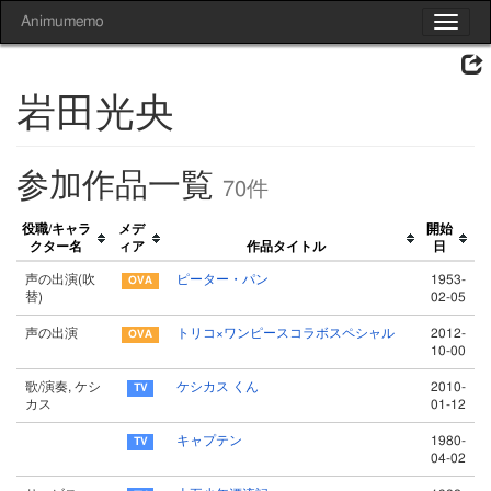
Animumemo
Toggle
navigat
岩田光央
参加作品一覧
70件
役職/キャラ
メデ
開始
クター名
ィア
作品タイトル
日
声の出演(吹
ピーター・パン
1953-
替)
02-05
声の出演
トリコ×ワンピースコラボスペシャル
2012-
10-00
歌/演奏, ケシ
ケシカス くん
2010-
カス
01-12
キャプテン
1980-
04-02