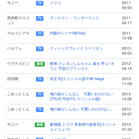
サニー
トリコ
2011-
04-03
死肉祭マスコ
デッドマン・ ワンダーランド
2011-
ット
04-17
マルコシアス
灼眼のシャナⅢ[Final]
2011-
10-08
ベルフェ
クィーンズブレイド リベリオン
2012-
04-03
ウラナスビン
映画 クレヨンしんちゃん 嵐を 呼ぶ! オ
2012-
ラと 宇宙のプリンセス
04-14
武内樹
頭文字[[イニシャル]]D Fifth Stage
2012-
11-09
こめっとくん
俺の妹がこんなに 可愛いわけがない
2012-
[TRUE ROUTE スペシャル版]
12-06
こめっとくん
俺の妹がこんなに 可愛いわけがない。
2013-
04-07
サニー
劇場版 トリコ 美食神の超食宝[スペシャ
2013-
ルメニュー]
07-24