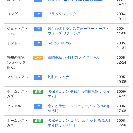
04-17
コング
ブラックジャック
2004-
10-11
ジェットスト
超生命体トランスフォーマー ビースト
2004-
ーム
ウォーズ リターンズ
11-06
ドントス
NePoS NaPoS
2005-
01-31
忘却の魔物
戦闘妖精 たすけて!メイヴちゃん
2005-
(フォゲッタ
02-24
さん)
マルコシアス
灼眼のシャナ
2005-
10-06
ホームレス・
名探偵コナン 探偵たちの鎮魂歌[レクイ
2006-
カズ
エム]
04-15
ゼフェル
恋する天使 アンジェリーク ～心のめざ
2006-
める時～
07-08
ホームレス・
名探偵コナン コナン vs キッド 漆黒の狙
2006-
カズ
撃者[スナイパー]
07-28