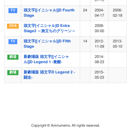
01-13
頭文字[[イニシャル]]D Fourth
24
2004-
2006-
Stage
04-17
02-18
頭文字[イニシャル]D Extra
2008-
Stage2 ～旅立ちのグリーン～
00-00
頭文字[[イニシャル]]D Fifth
14
2012-
2013-
Stage
11-09
05-10
新劇場版 頭文字[[イニシャ
2014-
ル]]D Legend 1 -覚醒-
08-23
新劇場版 頭文字D Legend 2 -
2015-
闘走-
05-23
Copyright © Animumemo. All rights reserved.