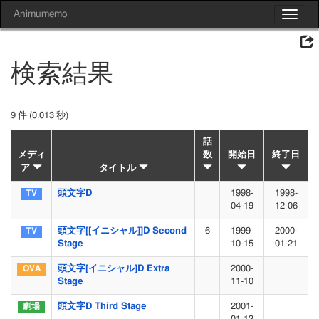
Animumemo
Toggle
navigat
検索結果
9 件 (0.013 秒)
話
メディ
数
開始日
終了日
ア
タイトル
頭文字D
1998-
1998-
04-19
12-06
頭文字[[イニシャル]]D Second
6
1999-
2000-
Stage
10-15
01-21
頭文字[イニシャル]D Extra
2000-
Stage
11-10
頭文字D Third Stage
2001-