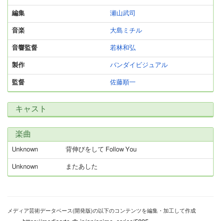
編集
瀬山武司
音楽
大島ミチル
音響監督
若林和弘
製作
バンダイビジュアル
監督
佐藤順一
キャスト
楽曲
Unknown
背伸びをして Follow You
Unknown
またあした
メディア芸術データベース(開発版)の以下のコンテンツを編集・加工して作成