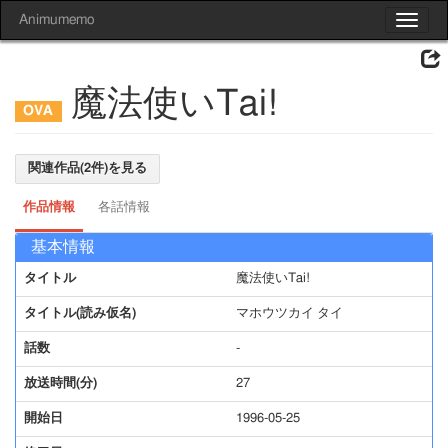
Animumemo
Toggle
navigat
魔法使いTai!
関連作品(2件)を見る
作品情報
各話情報
基本情報
タイトル
魔法使いTai!
タイトル(読み仮名)
マホウツカイ タイ
話数
-
放送時間(分)
27
開始日
1996-05-25