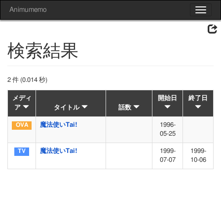
Animumemo
Toggle
navigat
検索結果
2 件 (0.014 秒)
メディ
開始日
終了日
ア
タイトル
話数
魔法使いTai!
1996-
05-25
魔法使いTai!
1999-
1999-
07-07
10-06