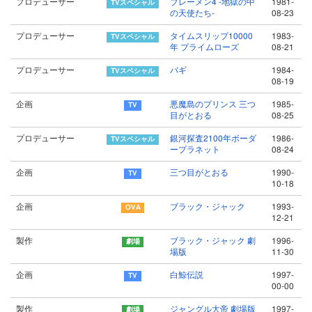
プロデューサー
ブレーメン4 -地獄の中
1981-
の天使たち-
08-23
プロデューサー
タイムスリップ10000
1983-
年 プライムローズ
08-21
プロデューサー
バギ
1984-
08-19
企画
悪魔島のプリンス 三つ
1985-
目がとおる
08-25
プロデューサー
銀河探査2100年ボーダ
1986-
ープラネット
08-24
企画
三つ目がとおる
1990-
10-18
企画
ブラック・ジャック
1993-
12-21
製作
ブラック・ジャック 劇
1996-
場版
11-30
企画
白鯨伝説
1997-
00-00
製作
ジャングル大帝 劇場版
1997-