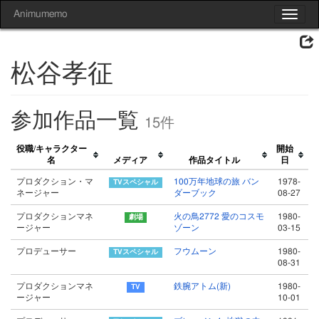
Animumemo
Toggle
navigat
松谷孝征
参加作品一覧
15件
役職/キャラクター
開始
名
メディア
作品タイトル
日
プロダクション・マ
100万年地球の旅 バン
1978-
ネージャー
ダーブック
08-27
プロダクションマネ
火の鳥2772 愛のコスモ
1980-
ージャー
ゾーン
03-15
プロデューサー
フウムーン
1980-
08-31
プロダクションマネ
鉄腕アトム(新)
1980-
ージャー
10-01