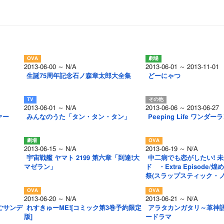
2013-06-00 ～ N/A
2013-06-01 ～ 2013-11-01
生誕75周年記念石ノ森章太郎大全集
どーにゃつ
2013-06-01 ～ N/A
2013-06-06 ～ 2013-06-27
ァー
みんなのうた「タン・タン・タン」
Peeping Life ワンダー
2013-06-15 ～ N/A
2013-06-19 ～ N/A
宇宙戦艦 ヤマト 2199 第六章「到達!大
中二病でも恋がしたい! 
マゼラン」
ド ・Extra Episode
祭(スラップスティック・ノ
2013-06-20 ～ N/A
2013-06-21 ～ N/A
ちごサンデ
れすきゅーME![コミック第3巻予約限定
アラタカンガタリ～革神語
版]
ードラマ