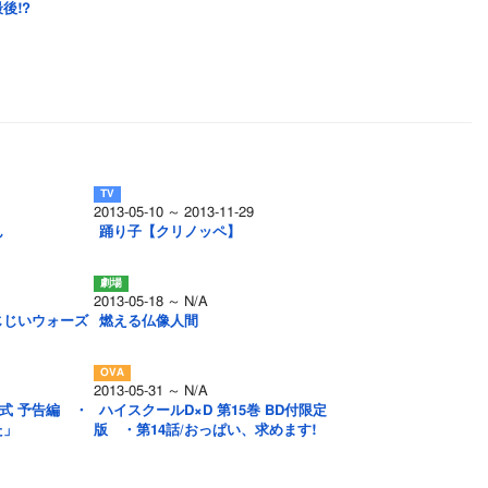
後!?
2013-05-10 ～ 2013-11-29
ん
踊り子【クリノッペ】
2013-05-18 ～ N/A
じじいウォーズ
燃える仏像人間
2013-05-31 ～ N/A
式 予告編 ・
ハイスクールD×D 第15巻 BD付限定
た」
版 ・第14話/おっぱい、求めます!