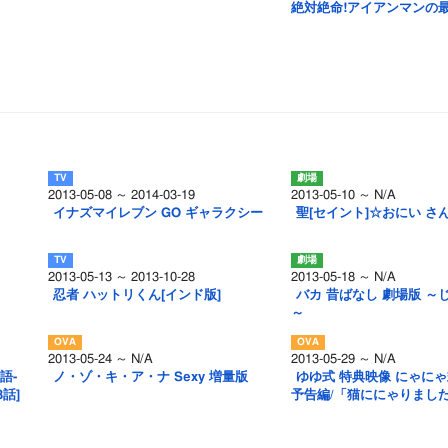
絶対絶命!アイアンマンの最
2013-05-08 ～ 2014-03-19
2013-05-10 ～ N/A
イナズマイレブン GO ギャラクシー
聖[セイント]☆おにい さ
2013-05-13 ～ 2013-10-28
2013-05-18 ～ N/A
忍者 ハットリくん[インド版]
バカ 昔ばなし 劇場版 ～
～
2013-05-24 ～ N/A
2013-05-29 ～ N/A
語-
ノ・ゾ・キ・ア・ナ Sexy 増量版
ゆゆ式 特典映像 にゃにゃ
3話]
予告編/「猫ににゃりまし