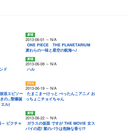
2013-06-01 ～ N/A
ONE PIECE THE PLANETARIUM
麦わらの一味と星空の航海へ!
2013-06-08 ～ N/A
ランド
ハル
2013-06-19 ～ N/A
未放送エピソー
たまこまーけっと ぺったんこアニメ お
/煌めきの…聖爆誕
っちょこチョイちゃん
エル)
2013-06-22 ～ N/A
～ ピクチャ
ガラスの仮面 ですが THE MOVIE 女ス
パイの恋! 紫のバラは危険な香り!?