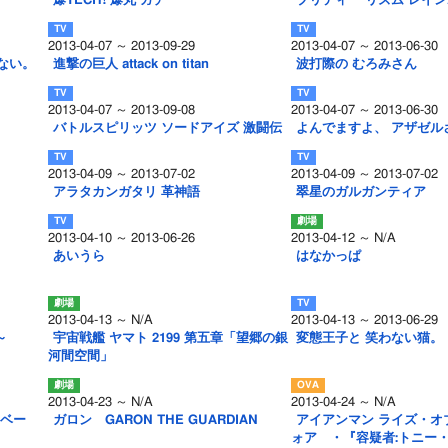
爆TECH! 爆丸 ガチ
プリティー リズム レイ
2013-04-07 ～ 2013-09-29
2013-04-07 ～ 2013-06-30
ない。
進撃の巨人 attack on titan
波打際の むろみさん
2013-04-07 ～ 2013-09-08
2013-04-07 ～ 2013-06-30
バトルスピリッツ ソードアイズ 激闘伝
よんでますよ、 アザゼル
2013-04-09 ～ 2013-07-02
2013-04-09 ～ 2013-07-02
アラタカンガタリ 革神語
翠星のガルガンティア
2013-04-10 ～ 2013-06-26
2013-04-12 ～ N/A
あいうら
はなかっぱ
2013-04-13 ～ N/A
2013-04-13 ～ 2013-06-29
～
宇宙戦艦 ヤマト 2199 第五章「望郷の銀
変態王子と 笑わない猫。
河間空間」
2013-04-23 ～ N/A
2013-04-24 ～ N/A
イベー
ガロン GARON THE GUARDIAN
アイアンマン ライズ・オ
ォア ・『容疑者:トニー