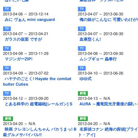
はいたい七葉
爆獣合神 ジグルハゼル
2013-04-06 ～ 2013-12-14
2013-04-07 ～ 2013-06-30
みに ヴぁん mini vanguard
俺の妹がこんなに 可愛いわけが
2013-04-07 ～ 2013-04-21
2013-04-07 ～ 2013-06-30
ガラスの仮面 ですが
血液型くん!
2013-04-08 ～ 2013-11-29
2013-04-08 ～ 2013-09-30
マジンガーZIP!
ムシブギョー 蟲奉行
2013-04-09 ～ 2013-07-02
2013-04-10 ～ 2013-06-26
ハヤテのごとく! Hayate the combat
ゆゆ式
butler Cuties
2013-04-12 ～ 2013-09-20
2013-04-13 ～ N/A
とある科学の 超電磁砲[レールガン] S
AURA ～魔竜院光牙最後の闘い
2013-04-20 ～ N/A
2013-04-20 ～ N/A
映画 クレヨンしんちゃん バカうまっ! B
名探偵コナン 絶海の探偵[プラ
級グルメサバイバル!!
ト・アイ]