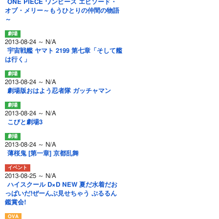
ONE PIECE ワンピース エピソード・
オブ・メリー～もうひとりの仲間の物語
～
2013-08-24 ～ N/A
宇宙戦艦 ヤマト 2199 第七章「そして艦
は行く」
2013-08-24 ～ N/A
劇場版おはよう忍者隊 ガッチャマン
2013-08-24 ～ N/A
こびと劇場3
2013-08-24 ～ N/A
薄桜鬼 [第一章] 京都乱舞
2013-08-25 ～ N/A
ハイスクール D×D NEW 夏だ水着だお
っぱいだ!ぜーんぶ見せちゃう ぷるるん
鑑賞会!