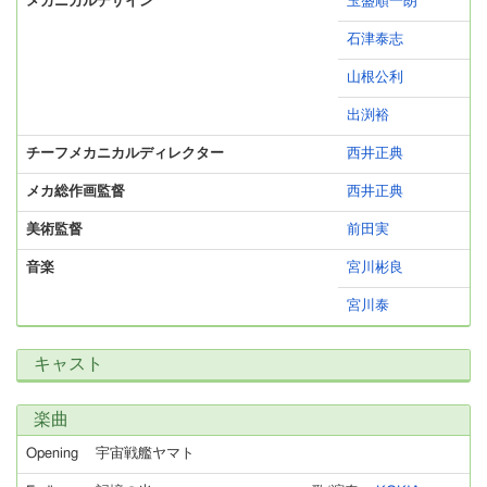
メカニカルデザイン
玉盛順一朗
石津泰志
山根公利
出渕裕
チーフメカニカルディレクター
西井正典
メカ総作画監督
西井正典
美術監督
前田実
音楽
宮川彬良
宮川泰
キャスト
楽曲
Opening
宇宙戦艦ヤマト