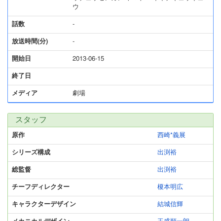
ウ
話数
-
放送時間(分)
-
開始日
2013-06-15
終了日
メディア
劇場
スタッフ
原作
西崎*義展
シリーズ構成
出渕裕
総監督
出渕裕
チーフディレクター
榎本明広
キャラクターデザイン
結城信輝