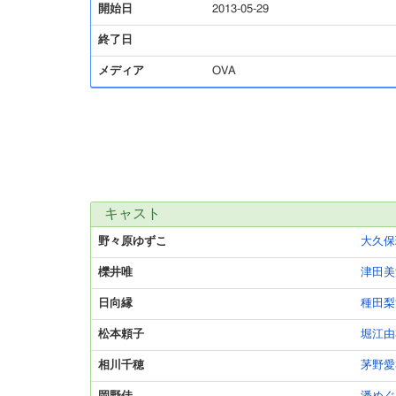
開始日
2013-05-29
終了日
メディア
OVA
キャスト
野々原ゆずこ
大久保
櫟井唯
津田美
日向縁
種田梨
松本頼子
堀江由
相川千穂
茅野愛