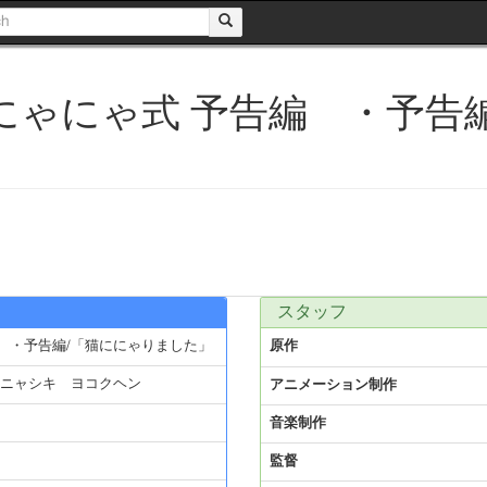
 にゃにゃ式 予告編 ・予告
スタッフ
編 ・予告編/「猫ににゃりました」
原作
ニャシキ ヨコクヘン
アニメーション制作
音楽制作
監督