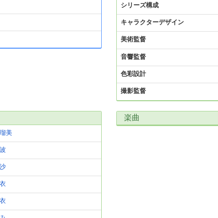
シリーズ構成
キャラクターデザイン
美術監督
音響監督
色彩設計
撮影監督
楽曲
瑠美
波
沙
衣
衣