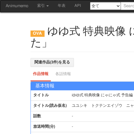
Animumemo
索引
年表
API
ゆゆ式 特典映像
た」
関連作品(3件)を見る
作品情報
各話情報
基本情報
タイトル
ゆゆ式 特典映像 にゃにゃ式 予告
タイトル(読み仮名)
ユユシキ トクテンエイゾウ ニャ
話数
-
放送時間(分)
-