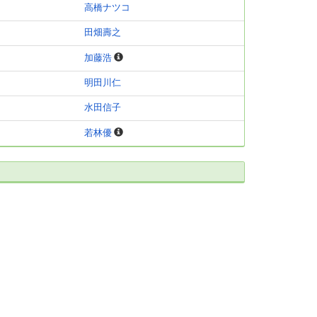
高橋ナツコ
田畑壽之
加藤浩
明田川仁
水田信子
若林優