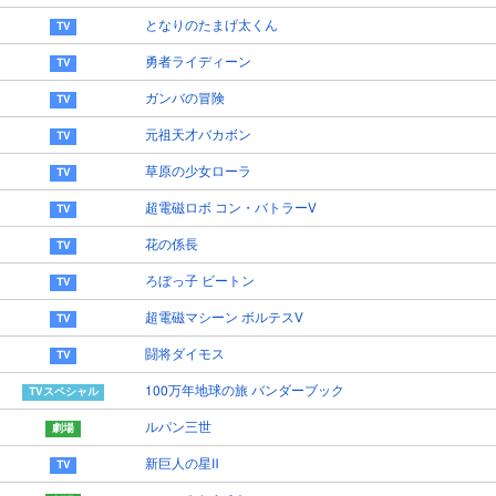
となりのたまげ太くん
勇者ライディーン
ガンバの冒険
元祖天才バカボン
草原の少女ローラ
超電磁ロボ コン・バトラーV
花の係長
ろぼっ子 ビートン
超電磁マシーン ボルテスⅤ
闘将ダイモス
100万年地球の旅 バンダーブック
ルパン三世
新巨人の星Ⅱ