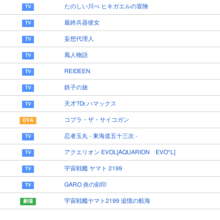
たのしい川べ ヒキガエルの冒険
最終兵器彼女
妄想代理人
風人物語
REIDEEN
鉄子の旅
天才?Dr.ハマックス
コブラ・ザ・サイコガン
忍者玉丸 - 東海道五十三次 -
アクエリオン EVOL[AQUARION EVO*L]
宇宙戦艦 ヤマト 2199
GARO 炎の刻印
宇宙戦艦ヤマト2199 追憶の航海