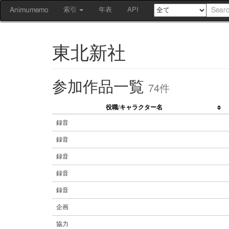
Animumemo
索引
年表
API
東北新社
参加作品一覧
74件
役職/キャラクター名
録音
録音
録音
録音
録音
企画
協力