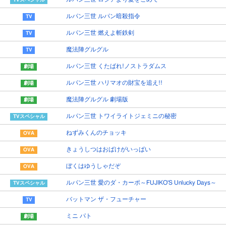
ルパン三世 ルパン暗殺指令
ルパン三世 燃えよ斬鉄剣
魔法陣グルグル
ルパン三世 くたばれ!ノストラダムス
ルパン三世 ハリマオの財宝を追え!!
魔法陣グルグル 劇場版
ルパン三世 トワイライトジェミニの秘密
ねずみくんのチョッキ
きょうしつはおばけがいっぱい
ぼくはゆうしゃだぞ
ルパン三世 愛のダ・カーポ～FUJIKO'S Unlucky Days～
バットマン ザ・フューチャー
ミニ パト