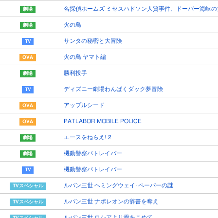
名探偵ホームズ ミセスハドソン人質事件、ドーバー海峡の
火の鳥
サンタの秘密と大冒険
火の鳥 ヤマト編
勝利投手
ディズニー劇場わんぱくダック夢冒険
アップルシード
PATLABOR MOBILE POLICE
エースをねらえ! 2
機動警察パトレイバー
機動警察パトレイバー
ルパン三世 ヘミングウェイ･ペーパーの謎
ルパン三世 ナポレオンの辞書を奪え
ルパン三世 ロシアより愛をこめて