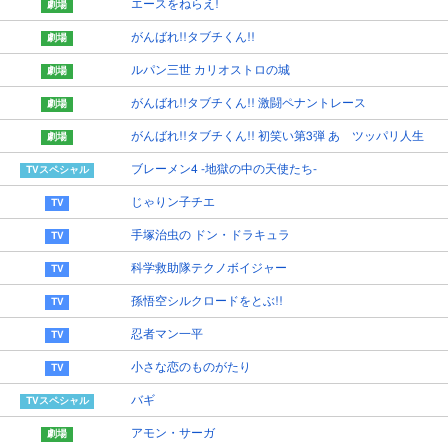
エースをねらえ!
がんばれ!!タブチくん!!
ルパン三世 カリオストロの城
がんばれ!!タブチくん!! 激闘ペナントレース
がんばれ!!タブチくん!! 初笑い第3弾 あゝツッパリ人生
ブレーメン4 -地獄の中の天使たち-
じゃりン子チエ
手塚治虫の ドン・ドラキュラ
科学救助隊テクノボイジャー
孫悟空シルクロードをとぶ!!
忍者マン一平
小さな恋のものがたり
バギ
アモン・サーガ