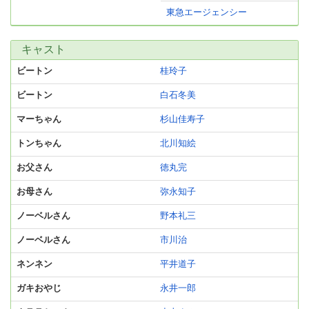
東急エージェンシー
キャスト
ビートン
桂玲子
ビートン
白石冬美
マーちゃん
杉山佳寿子
トンちゃん
北川知絵
お父さん
徳丸完
お母さん
弥永知子
ノーベルさん
野本礼三
ノーベルさん
市川治
ネンネン
平井道子
ガキおやじ
永井一郎