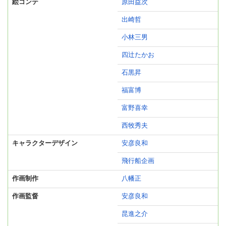
絵コンテ
原田益次
出崎哲
小林三男
四辻たかお
石黒昇
福富博
富野喜幸
西牧秀夫
キャラクターデザイン
安彦良和
飛行船企画
作画制作
八幡正
作画監督
安彦良和
昆進之介