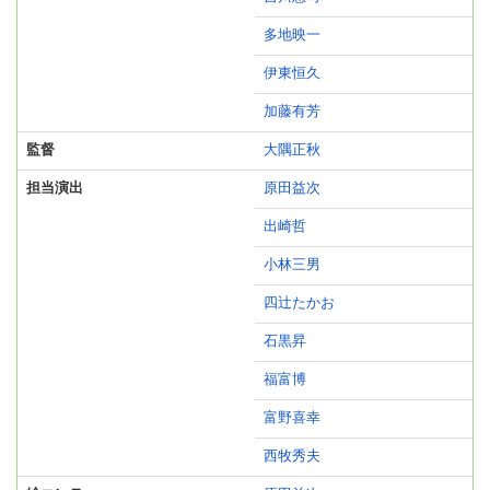
多地映一
伊東恒久
加藤有芳
監督
大隅正秋
担当演出
原田益次
出崎哲
小林三男
四辻たかお
石黒昇
福富博
富野喜幸
西牧秀夫