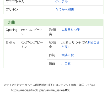
ウララちゃん
小山まみ
ブリキン
たてかべ和也
楽曲
Opening
わたしのビート
歌/演
大和田りつ子
ン
奏
Ending
なぜ?なぜ?ビー
歌/演
/大和田りつ子 (CV:
劇団こま
トン
奏
どり
)
作詞
大隅正秋
編曲
川口真
メディア芸術データベース(開発版)の以下のコンテンツを編集・加工して作成
https://mediaarts-db.jp/an/anime_series/863