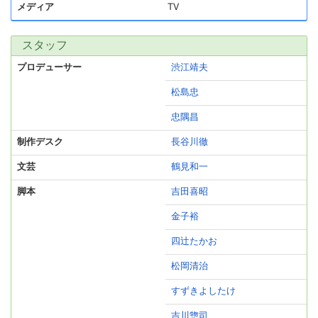
メディア
TV
スタッフ
プロデューサー
渋江靖夫
松島忠
忠隅昌
制作デスク
長谷川徹
文芸
鶴見和一
脚本
吉田喜昭
金子裕
四辻たかお
松岡清治
すずきよしたけ
吉川惣司