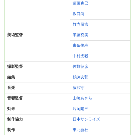
遠藤克巳
坂口尚
竹内留吉
美術監督
半藤克美
東条俊寿
中村光毅
撮影監督
佐野征彦
編集
鶴渕友彰
音楽
藤沢守
音響監督
山崎あきら
効果
片岡陽三
制作協力
日本サンライズ
制作
東北新社