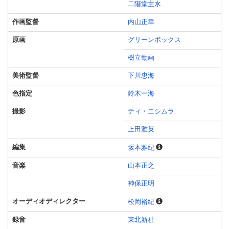
二階堂主水
作画監督
内山正幸
原画
グリーンボックス
樹立動画
美術監督
下川忠海
色指定
鈴木一海
撮影
ティ・ニシムラ
上田雅英
編集
坂本雅紀
音楽
山本正之
神保正明
オーディオディレクター
松岡裕紀
録音
東北新社