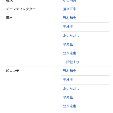
構成
小山高男
チーフディレクター
落合正宗
演出
野村和史
平林淳
あいただし
平尾晃
笠原達也
二階堂主水
絵コンテ
野村和史
平林淳
あいただし
平尾晃
笠原達也