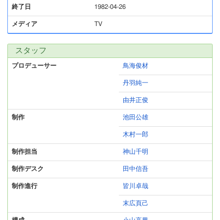
終了日
1982-04-26
メディア
TV
スタッフ
プロデューサー
鳥海俊材
丹羽純一
由井正俊
制作
池田公雄
木村一郎
制作担当
神山千明
制作デスク
田中信吾
制作進行
皆川卓哉
末広頁己