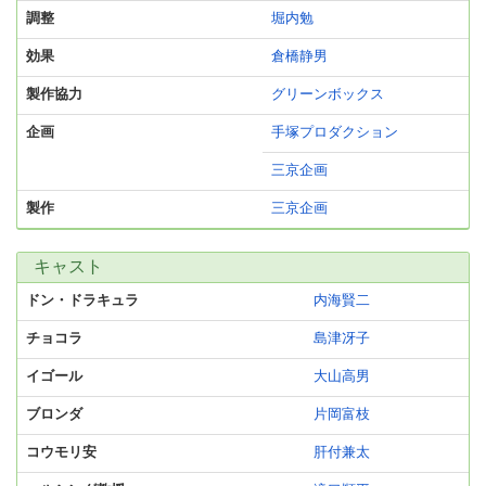
調整
堀内勉
効果
倉橋静男
製作協力
グリーンボックス
企画
手塚プロダクション
三京企画
製作
三京企画
キャスト
ドン・ドラキュラ
内海賢二
チョコラ
島津冴子
イゴール
大山高男
ブロンダ
片岡富枝
コウモリ安
肝付兼太