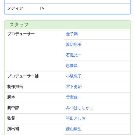
メディア
TV
スタッフ
プロデューサー
金子満
渡辺忠美
石黒光一
忠隈昌
プロデューサー補
小坂恵子
制作担当
宮下勇治
脚本
雪室俊一
劇中詩
みつはしちかこ
監督
平田としお
演出補
蔭山康生