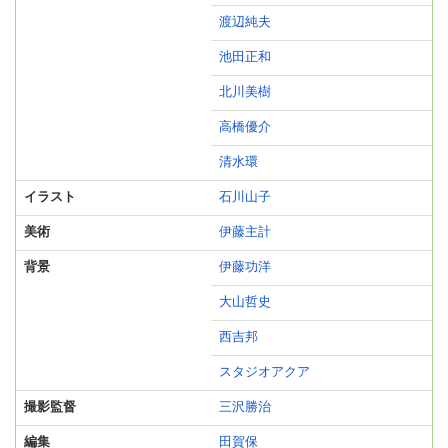
渡辺純夫
池田正和
北川美樹
高橋優介
清水環
イラスト
石川山子
美術
伊藤主計
背景
伊藤功洋
大山哲史
西吉邦
スタジオアクア
撮影監督
三沢勝治
編集
田賀保