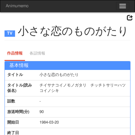
Animumemo
Toggle
navigat
小さな恋のものがたり
作品情報
各話情報
基本情報
タイトル
小さな恋のものがたり
タイトル(読み
チイサナコイノモノガタリ チッチトサリーハツ
仮名)
コイノシキ
話数
-
放送時間(分)
90
開始日
1984-03-20
終了日