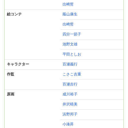
出崎哲
絵コンテ
蔭山康生
出崎哲
四分一節子
池野文雄
平田としお
キャラクター
百瀬義行
作監
こさこ吉重
百瀬吉行
原画
成川裕子
井沢晴美
浜野邦子
小湊昇