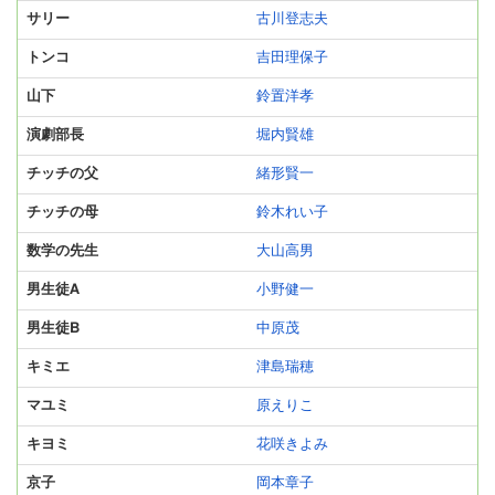
サリー
古川登志夫
トンコ
吉田理保子
山下
鈴置洋孝
演劇部長
堀内賢雄
チッチの父
緒形賢一
チッチの母
鈴木れい子
数学の先生
大山高男
男生徒A
小野健一
男生徒B
中原茂
キミエ
津島瑞穂
マユミ
原えりこ
キヨミ
花咲きよみ
京子
岡本章子