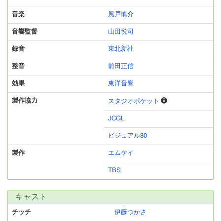
音楽
風戸慎介
音響監督
山田悦司
録音
東北新社
整音
前田正信
効果
東洋音響
製作協力
スタジオポケット
JCGL
ビジュアル80
製作
エムケイ
TBS
キャスト
チッチ
伊藤つかさ