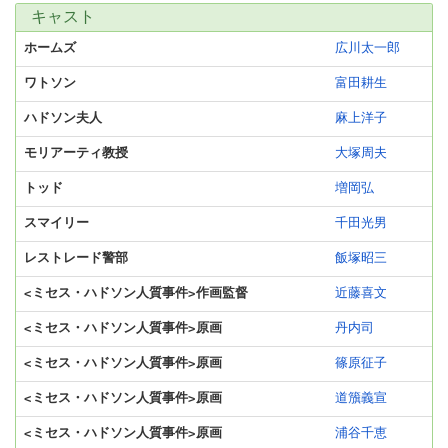
キャスト
ホームズ
広川太一郎
ワトソン
富田耕生
ハドソン夫人
麻上洋子
モリアーティ教授
大塚周夫
トッド
増岡弘
スマイリー
千田光男
レストレード警部
飯塚昭三
<ミセス・ハドソン人質事件>作画監督
近藤喜文
<ミセス・ハドソン人質事件>原画
丹内司
<ミセス・ハドソン人質事件>原画
篠原征子
<ミセス・ハドソン人質事件>原画
道籏義宣
<ミセス・ハドソン人質事件>原画
浦谷千恵