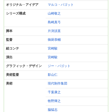
オリジナル・アイデア
マルコ・パゴット
シリーズ構成
山崎敬之
島崎真弓
脚本
片渕須直
監督
御厨恭輔
絵コンテ
宮崎駿
演出
宮崎駿
グラフィック・デザイン
ジー・パゴット
美術監督
影山仁
美術
現代制作集団
千葉康之
牧野輝之
脇猛志