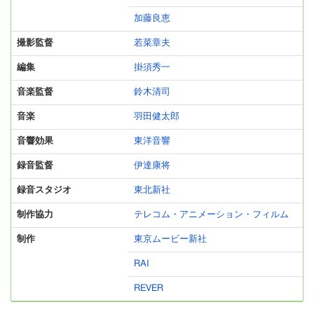
加藤良恵
撮影監督
若菜章夫
編集
掛須秀一
音楽監督
鈴木清司
音楽
羽田健太郎
音響効果
東洋音響
録音監督
伊達康将
録音スタジオ
東北新社
制作協力
テレコム・アニメーション・フィルム
制作
東京ムービー新社
RAI
REVER