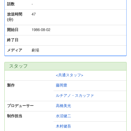
話数
-
放送時間
47
(分)
開始日
1986-08-02
終了日
メディア
劇場
スタッフ
<共通スタッフ>
製作
藤岡豊
ルチアノ・スカッファ
プロデューサー
高橋美光
制作担当
水沼健二
木村健吾