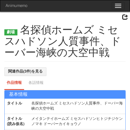
Animumemo
Toggle
navigat
名探偵ホームズ ミセ
スハドソン人質事件、ド
ーバー海峡の大空中戦
関連作品(3件)を見る
作品情報
各話情報
基本情報
タイトル
名探偵ホームズ ミセスハドソン人質事件、ドーバー海
峡の大空中戦
タイトル
メイタンテイホームズ ミセスハドソンヒトジチジケン
(読み仮名)
ノマキ ドーバーカイキョウノ