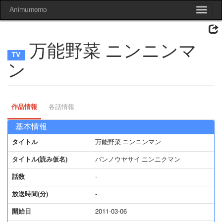
Animumemo
Toggle
navigat
万能野菜 ニンニンマ
ン
作品情報
各話情報
基本情報
タイトル
万能野菜 ニンニンマン
タイトル(読み仮名)
バンノウヤサイ ニンニクマン
話数
-
放送時間(分)
-
開始日
2011-03-06