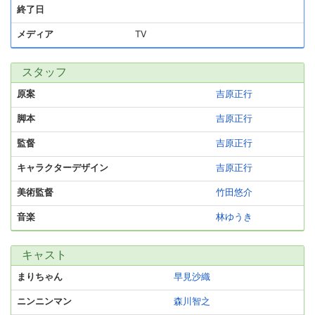
終了日
メディア
TV
スタッフ
原案
吉原正行
脚本
吉原正行
監督
吉原正行
キャラクターデザイン
吉原正行
美術監督
竹田悠介
音楽
林ゆうき
キャスト
まりちゃん
早見沙織
ニンニンマン
森川智之