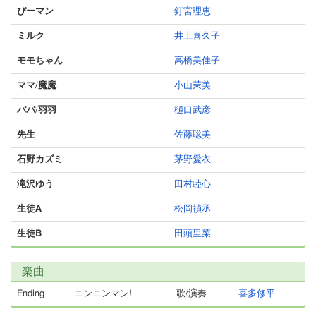
ぴーマン
釘宮理恵
ミルク
井上喜久子
モモちゃん
高橋美佳子
ママ/魔魔
小山茉美
パパ/羽羽
樋口武彦
先生
佐藤聡美
石野カズミ
茅野愛衣
滝沢ゆう
田村睦心
生徒A
松岡禎丞
生徒B
田頭里菜
楽曲
Ending
ニンニンマン!
歌/演奏
喜多修平