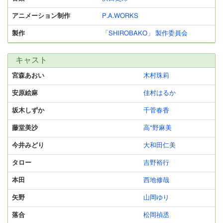
アニメーション制作
P.A.WORKS
製作
「SHIROBAKO」 製作委員会
キャスト
宮森あおい
木村珠莉
安原絵麻
佳村はるか
坂木しずか
千菅春香
藤堂美沙
高*野麻美
今井みどり
大和田仁美
タロー
吉野裕行
本田
西地修哉
矢野
山岡ゆり
落合
松岡禎丞