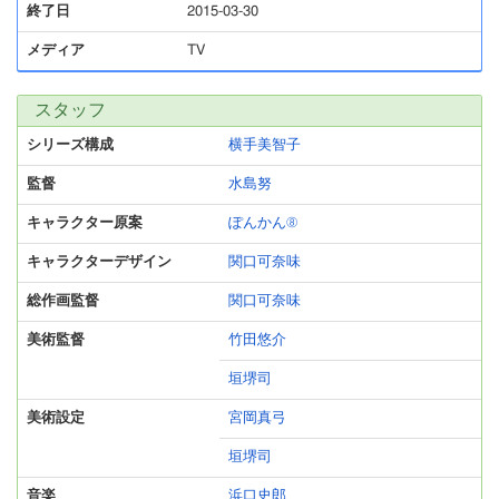
終了日
2015-03-30
メディア
TV
スタッフ
シリーズ構成
横手美智子
監督
水島努
キャラクター原案
ぽんかん⑧
キャラクターデザイン
関口可奈味
総作画監督
関口可奈味
美術監督
竹田悠介
垣堺司
美術設定
宮岡真弓
垣堺司
音楽
浜口史郎