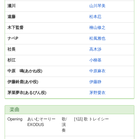
瀬川
山川琴美
遠藤
松本忍
木下監督
檜山修之
ナベP
松風雅也
社長
高木渉
杉江
小柳基
中原 鳴(あかね役)
中原麻衣
伊藤鈴鹿(あや役)
伊藤静
茅菜夢衣(あるぴん役)
茅野愛衣
楽曲
Opening
あいむそーりー
歌/
[1話] 歌 トレイシー
EXODUS
演
奏