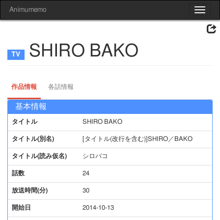
Animumemo
Toggle
navigat
SHIRO BAKO
作品情報
各話情報
基本情報
タイトル
SHIRO BAKO
タイトル(別名)
[タイトル(改行を含む)]SHIRO／BAKO
タイトル(読み仮名)
シロバコ
話数
24
放送時間(分)
30
開始日
2014-10-13