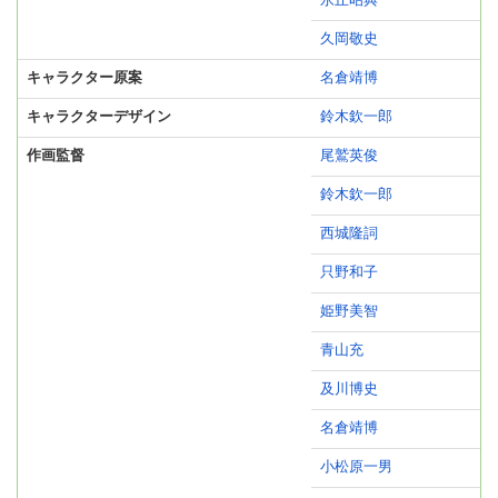
永丘昭典
久岡敬史
キャラクター原案
名倉靖博
キャラクターデザイン
鈴木欽一郎
作画監督
尾鷲英俊
鈴木欽一郎
西城隆詞
只野和子
姫野美智
青山充
及川博史
名倉靖博
小松原一男