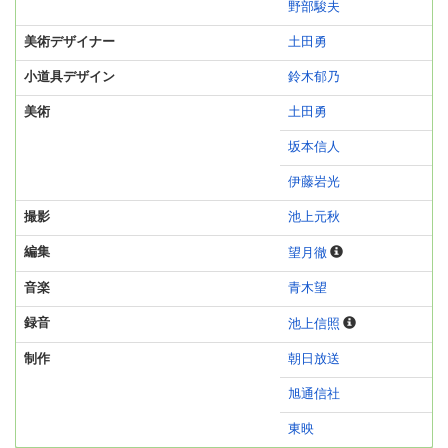
野部駿夫
美術デザイナー
土田勇
小道具デザイン
鈴木郁乃
美術
土田勇
坂本信人
伊藤岩光
撮影
池上元秋
編集
望月徹
音楽
青木望
録音
池上信照
制作
朝日放送
旭通信社
東映