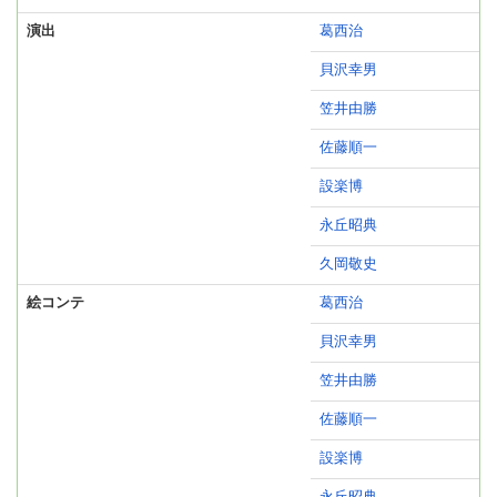
演出
葛西治
貝沢幸男
笠井由勝
佐藤順一
設楽博
永丘昭典
久岡敬史
絵コンテ
葛西治
貝沢幸男
笠井由勝
佐藤順一
設楽博