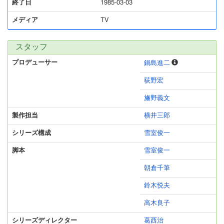
終了日
1985-03-03
メディア
TV
スタッフ
プロデューサー
鍋島進二
荻野宏
旛野義文
製作担当
横井三郎
シリーズ構成
雪室俊一
脚本
雪室俊一
朝倉千筆
鈴木悦夫
高木良子
シリーズディレクター
葛西治