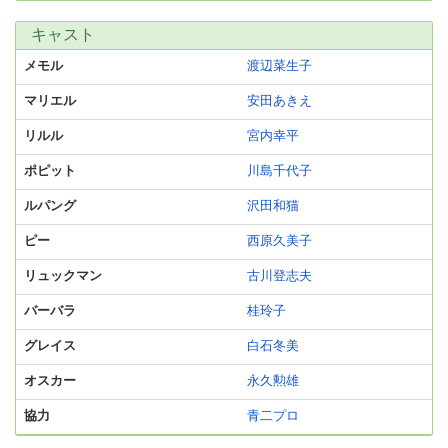
キャスト
メモル
渡辺菜生子
マリエル
安田あきえ
リルル
宮内幸平
ポピット
川島千代子
ルパング
沢田和猫
ピー
西原久美子
リュックマン
古川登志夫
バーバラ
桂玲子
グレイス
白石冬美
オスカー
永久勲雄
協力
青二プロ