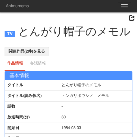
Animumemo
Toggle
navigat
とんがり帽子のメモル
関連作品(2件)を見る
作品情報
各話情報
基本情報
タイトル
とんがり帽子のメモル
タイトル(読み仮名)
トンガリボウシノ メモル
話数
-
放送時間(分)
30
開始日
1984-03-03