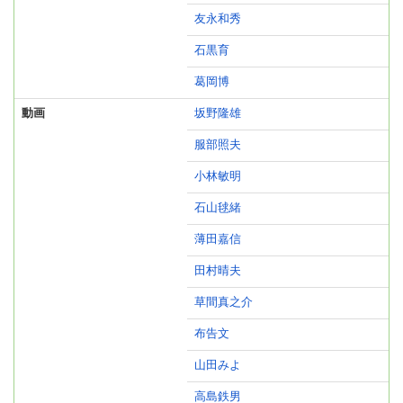
友永和秀
石黒育
葛岡博
動画
坂野隆雄
服部照夫
小林敏明
石山毬緒
薄田嘉信
田村晴夫
草間真之介
布告文
山田みよ
高島鉄男