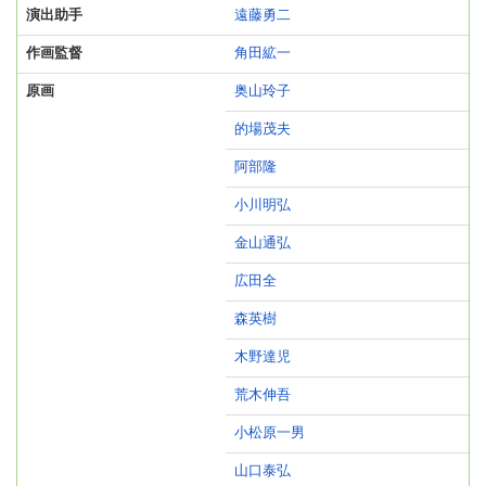
演出助手
遠藤勇二
作画監督
角田絋一
原画
奥山玲子
的場茂夫
阿部隆
小川明弘
金山通弘
広田全
森英樹
木野達児
荒木伸吾
小松原一男
山口泰弘