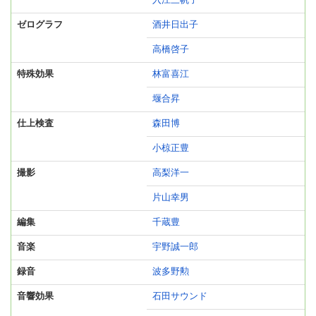
入江三帆子
ゼログラフ
酒井日出子
高橋啓子
特殊効果
林富喜江
堰合昇
仕上検査
森田博
小椋正豊
撮影
高梨洋一
片山幸男
編集
千蔵豊
音楽
宇野誠一郎
録音
波多野勲
音響効果
石田サウンド