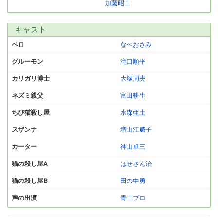
加藤昭二
キャスト
ペロ
なべおさみ
グルーモン
滝口順平
カリガリ博士
大塚周夫
ネズミ親父
富田耕生
ちび猫殺し屋
水森亜土
スザンナ
増山江威子
カーター
神山卓三
猫の殺し屋A
はせさん治
猫の殺し屋B
田の中勇
声の出演
青二プロ