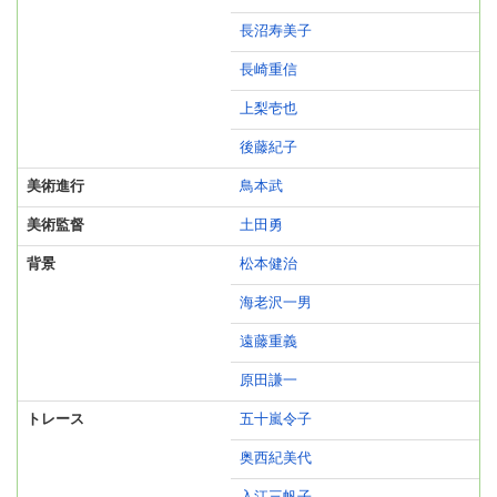
長沼寿美子
長崎重信
上梨壱也
後藤紀子
美術進行
鳥本武
美術監督
土田勇
背景
松本健治
海老沢一男
遠藤重義
原田謙一
トレース
五十嵐令子
奥西紀美代