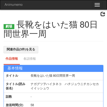
Animumemo
Toggle
navigat
長靴をはいた猫 80日
間世界一周
関連作品(3件)を見る
作品情報
各話情報
基本情報
タイトル
長靴をはいた猫 80日間世界一周
タイトル(読み
ナガグツヲハイタネコ ハチジュウニチカンセカ
仮名)
イイッシュウ
話数
-
放送時間(分)
58