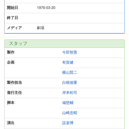
開始日
1976-03-20
終了日
メディア
劇場
スタッフ
製作
今田智憲
企画
有賀健
横山賢二
製作担当
白根徳重
進行主任
岸本松司
脚本
城悠輔
山崎忠昭
演出
設楽博